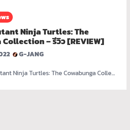
ews
ant Ninja Turtles: The
ollection – รีวิว [REVIEW]
2022
G-JANG
utant Ninja Turtles: The Cowabunga Colle…