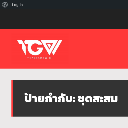
เกี่ยว
Log In
กับ
เวิร์ด
เพรส
ป้ายกำกับ:
ชุดสะสม