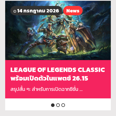
14 กรกฎาคม 2026
12 กรกฎาคม 2026
News
LoL
News
News
LEAGUE OF LEGENDS CLASSIC
สัมภาษณ์พิเศษคุณ Pu Liu ผู้
Riot Games เปิดตัว
พร้อมเปิดตัวในแพตช์ 26.15
กำกับ League of Legends ถึง
Convergence Fest
อนาคตของเมตาเกม
สรุปสั้น ๆ: สำหรับการเปิดฉากซีซั่น ...
Riot Games เปิดตัว Convergence Fest...
สัมภาษณ์พิเศษคุณ Pu Liu ผู้กำกับ Le...