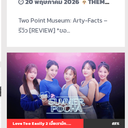
20 พฤษภาคม 2026
THEMANWHOERASEDHISACCOUNT
Two Point Museum: Arty-Facts –
รีวิว [REVIEW] *ขอ…
Love Too Easily 2 เมื่อเรามัก..กัน..ง่ายเกินไป
65%