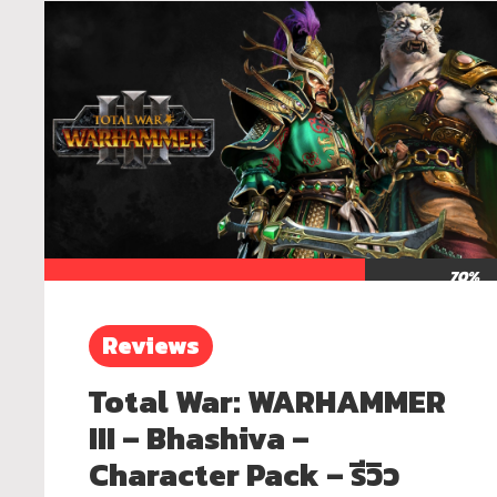
70%
Reviews
Total War: WARHAMMER
III – Bhashiva –
Character Pack – รีวิว