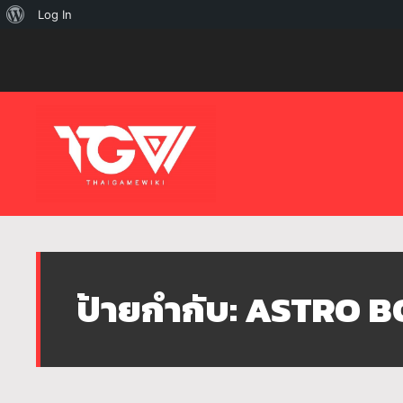
เกี่ยว
Log In
กับ
เวิร์ด
เพรส
ป้ายกำกับ:
ASTRO B