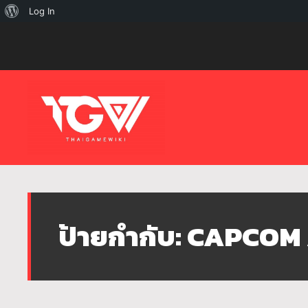
เกี่ยว
Log In
กับ
เวิร์ด
เพรส
ป้ายกำกับ:
CAPCOM 