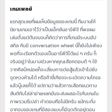
เกมเพลย์
แรกสุดเลยที่ผมเห็นข้อมูลของเกมนี้ ทีมงานให้
นิยามเกมเอาไว้ว่าเป็นแอ็กชันอาร์พีจี ที่พอผม
เล่นตั้งแต่ต้นจนจบก็คิดว่าการที่เกมมีระบบอัป
สกิล กับมี conversation wheel นี่ก็ยังไม่เพียง
พอที่จะเรียกตัวเองเป็นอาร์พีจีได้แน่ ๆ ครับ ก็
จริงอยู่ว่าในบางช่วงหากคุณเลือกตอบดี ๆ ใช้
วาทศิลป์หน่อยก็จะเลี่ยงการต่อสู้แล้วเข้าไปยัง
จุดหวงห้ามได้ หรือถ้าขี้เกียจจะระเบิดความโกรธ
แล้วบู๊เลยก็ได้ แต่ถามว่าแล้วการเลือกแนวทาง
สันติกับไล่ล่าฆ่าแหลกมันจะส่งผลอะไรกับเกมใน
ภาพรวมรึเปล่า คำตอบคือไม่มีครับ แม้กระทั่ง
ฉากจบของเกมที่มีสองแบบก็มีจุดตัดอยู่ตอน