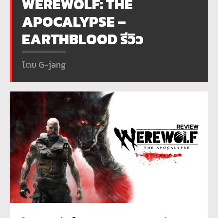
WEREWOLF: THE
APOCALYPSE –
EARTHBLOOD รีวิว
โดย G-jang