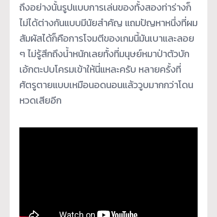
ถึงอย่างนั้นรูปแบบการเล่นของทั้งสองท่าร่างก็
ไม่ได้ต่างกันแบบมีนัยสำคัญ แถมปัญหาหนึ่งที่ผม
สัมผัสได้ก็คือการโจมตีของเกมนี้มันเบาและลอย
ๆ ไม่รู้สึกถึงน้ำหนักเลยทั้งที่มนุษย์หมาป่าตัวบัก
เอ้กตะปบโครมเข้าให้นี่แหละครับ หลายครั้งที่
ศัตรูตายแบบเหมือนอดนอนแล้ววูบมากกว่าโดน
หวดเสียอีก