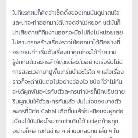
ในทีแรกผมก็คิดว่าเซ็ตติ้งของเกมมันดูน่าสนใจ
และน่าจะทำออกมาได้น่าจดจำไม่หยอก แต่มันก็
น่าเสียดายที่ทีมงานออกจะมือไม่ถึงไปหน่อยเลย
ไม่สามารถสร้างเรื่องราวให้ออกมาได้ดีอย่างที่
อยากจะทำ เริ่มต้นเรื่องมาคุณก็จะได้ทำความ
รู้จักกับตัวละครสำคัญแต่ละตัวอย่างเร่งรีบไม่มี
การสละเวลามาปูพื้นเกริ่นนำอะไรใด ๆ แล้วเรื่อง
ราวก็จะดำเนินต่อไปอย่างว่องไว ชนิดที่ว่าไม่ทัน
จะได้ผูกพันอะไรกับตัวละครเท่าไหร่ก็มีคนรีบตาย
รีบผูกปมให้ตัวละครกันแล้ว ปมในใจของบางตัว
ละครที่มีต่อ Cahal เกิดขึ้นแล้วก็เหมือนจะผูกต่อ
เนื่องให้มันมีอะไรมากกว่าเดิมได้ แต่สุดท้ายทุก
อย่างก็คลายกันง่าย ๆ ผ่านบทสนทนาสั้น ๆ ใน