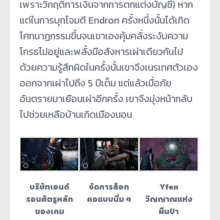
เพราะวิกฤติการเงินจากการตกแต่งบัญชี) หาก
แต่ในการบุกโจมตี Endron ครั้งหนึ่งนั้นได้เกิด
โศกนาฏกรรมขึ้นจนเขาเองคุ้มคลั่งระงับความ
โกรธไม่อยู่และพลั้งมือสังหารเผ่าเดียวกันไป
ด้วยความรู้สึกผิดในครั้งนั้นเขาจึงเนรเทศตัวเอง
ออกจากเผ่าไปถึง 5 ปีเต็ม แต่แล้วเมื่อภัย
อันตรายมาเยือนเผ่าอีกครั้ง เขาจึงมุ่งหน้ากลับ
ไปช่วยเหลือบ้านเกิดเมืองนอน
บริษัทเอนด์
จัดการล็อก
Yfen
รอนศัตรูหลัก
คอแบบนิ่ม ๆ
วิญญาณแห่ง
ของเกม
ผืนป่า