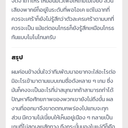
จดจำเท่าไหร่ เหมือนมีไว้เพื่อให้เกมไม่เงียบ ส่วน
เสียงพากย์ก็อยู่ในระดับที่พอโอเค แต่ในฉากที่
ควรจะเศร้าก็ยังไม่รู้สึกว่าตัวละครเศร้าตามบทที่
ควรจะเป็น แม้แต่ตอนโกรธก็ยังรู้สึกเหมือนโกรธ
กันแบบโมโนโทนครับ
สรุป
ผมค่อนข้างมั่นใจว่าทีมพัฒนาอยากจะใส่อะไรต่อ
มิอะไรเข้ามาตามแบบเกมชื่อดังหลาย ๆ เกม ซึ่ง
มันก็คงจะเป็นอะไรที่น่าสนุกมากถ้าสามารถทำได้
ปัญหาคือศักยภาพของพวกเขายังไม่ถึงขั้น ผล
งานที่ออกมาจึงขาดตกบกพร่องไปแทบจะทุก
ส่วน มีความไม่เนี้ยบให้เห็นอยู่เนือง ๆ กลายเป็น
เกมที่ไม่สุดเลยสักทาง ถึงกระนั้นมองในแง่ดีก็คือ