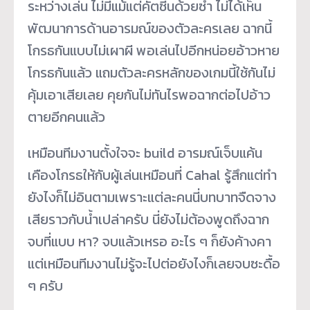
ระหว่างเล่น ไม่มีแม้แต่คัตซีนด้วยซ้ำ ไม่ได้เห็น
พัฒนาการด้านอารมณ์ของตัวละครเลย ฉากนี้
โกรธกันแบบไม่เผาผี พอเล่นไปอีกหน่อยอ้าวหาย
โกรธกันแล้ว แถมตัวละครหลักของเกมนี้ใช้กันไม่
คุ้มเอาเสียเลย คุยกันไม่ทันไรพอฉากต่อไปอ้าว
ตายอีกคนแล้ว
เหมือนทีมงานตั้งใจจะ build อารมณ์เจ็บแค้น
เคืองโกรธให้กับผู้เล่นเหมือนที่ Cahal รู้สึกแต่ทำ
ยังไงก็ไม่อินตามเพราะแต่ละคนนี่บทบาทจืดจาง
เสียราวกับน้ำเปล่าครับ นี่ยังไม่ต้องพูดถึงฉาก
จบที่แบบ หา? จบแล้วเหรอ อะไร ๆ ก็ยังค้างคา
แต่เหมือนทีมงานไม่รู้จะไปต่อยังไงก็เลยจบซะดื้อ
ๆ ครับ