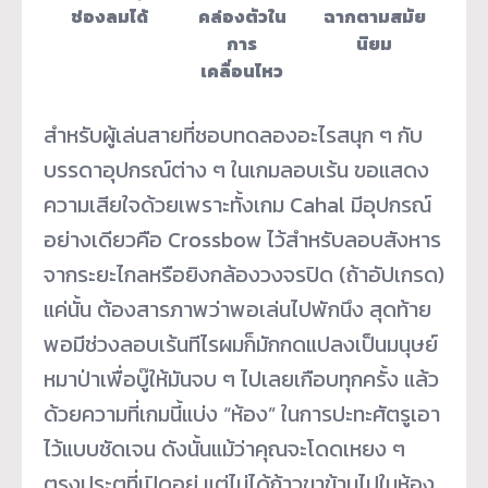
ช่องลมได้
คล่องตัวใน
ฉากตามสมัย
การ
นิยม
เคลื่อนไหว
สำหรับผู้เล่นสายที่ชอบทดลองอะไรสนุก ๆ กับ
บรรดาอุปกรณ์ต่าง ๆ ในเกมลอบเร้น ขอแสดง
ความเสียใจด้วยเพราะทั้งเกม Cahal มีอุปกรณ์
อย่างเดียวคือ Crossbow ไว้สำหรับลอบสังหาร
จากระยะไกลหรือยิงกล้องวงจรปิด (ถ้าอัปเกรด)
แค่นั้น ต้องสารภาพว่าพอเล่นไปพักนึง สุดท้าย
พอมีช่วงลอบเร้นทีไรผมก็มักกดแปลงเป็นมนุษย์
หมาป่าเพื่อบู๊ให้มันจบ ๆ ไปเลยเกือบทุกครั้ง แล้ว
ด้วยความที่เกมนี้แบ่ง “ห้อง” ในการปะทะศัตรูเอา
ไว้แบบชัดเจน ดังนั้นแม้ว่าคุณจะโดดเหยง ๆ
ตรงประตูที่เปิดอยู่ แต่ไม่ได้ก้าวขาข้ามไปในห้อง