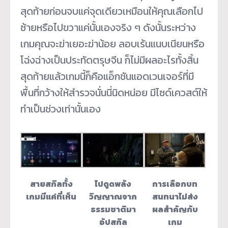
สุดท้ายก่อนจบแค่จุดเดียวเหมือนให้คุณเลือกไป
ซ้ายหรือไปขวาแค่นั้นเองจริง ๆ ดังนั้นระหว่าง
เกมคุณจะฆ่าเยอะฆ่าน้อย ลอบเร้นแนบเนียนหรือ
โฉ่งฉ่างเป็นประทัดตรุษจีน ก็ไม่มีผลอะไรทั้งสิ้น
สุดท้ายแล้วเกมนี้ก็คือแอ็กชันแอดเวนเจอร์ที่มี
พื้นที่กว้างให้สำรวจนั่นนี่นิดหน่อย มีไซด์เควสต์ให้
ทำเป็นช่วงเท่านั้นเอง
สายสกิลทั้ง
ไปดูดพลัง
การเลือกบท
เกมมีแค่ที่เห็น
วิญญาณจาก
สนทนาไม่ส่ง
ธรรมชาติมา
ผลสำคัญกับ
อัปสกิล
เกม