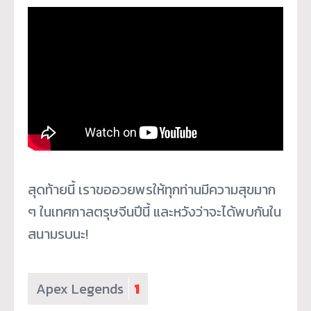
สุดท้ายนี้ เราขออวยพรให้ทุกท่านมีความสุ
ขมาก
ๆ ในเทศกาลตรุษจีนปีนี้ และหวังว่าจะได้พบกั
นใน
สนามรบนะ!
Apex Legends
1