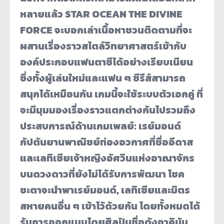
หลายแล้ว STAR OCEAN THE DIVINE
FORCE จะบอกเล่าเนื้อหาชวนติดตามที่จะ
ผสานเรื่องราวสไตล์วิทยาศาสตร์เข้ากับ
องค์ประกอบแฟนตาซีได้อย่างเรียบเนียน
ซึ่งทั้งผู้เล่นใหม่และแฟน ๆ ซีรีส์สามารถ
สนุกได้เหมือนกัน เกมนี้จะใช้ระบบตัวเอกคู่ ที่
จะมีมุมมองเรื่องราวแตกต่างกันไปรวมถึง
ประสบการณ์ด้านเกมเพลย์: เรย์มอนด์
กัปตันยานพาณิชย์ท่องอวกาศที่ชื่ออีดาส
และเลทิเซียเจ้าหญิงอัศวินแห่งอาณาจักร
บนดวงดาวที่ยังไม่ได้รับการพัฒนา โชค
ชะตาจะนำพาเรย์มอนด์, เลทิเซียและมิตร
สหายคนอื่น ๆ เข้าไว้ด้วยกัน โดยทั้งหมดได้
รับการออกแบบโดยศิลปินชื่อดังอาคิมัน