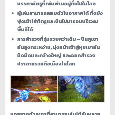
บรรดาศัตรูที่เพ่นพ่านอยู่ทั่วไปในโลก
ผู้เล่นสามารถลอยตัวในอากาศได้ ทั้งยัง
พุ่งเข้าใส่ศัตรูและบินไปมารอบบริเวณ
พื้นที่ได้
การสำรวจที่รุ่มรวยกว่าเดิม – ปีนภูเขา
อันสูงตระหง่าน, มุ่งหน้าเข้าสู่หุบเขาอัน
มืดมิดและกว้างใหญ่ และออกสำรวจ
ปราสาทรวมถึงเมืองในโลก
นอกจากตัวละครที่สามารถเล่นได้อันหลาก