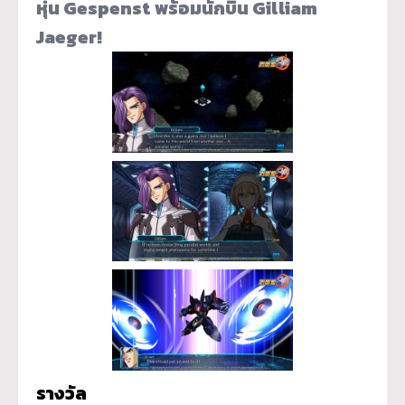
หุ่น Gespenst พร้อมนักบิน Gilliam
Jaeger!
รางวัล