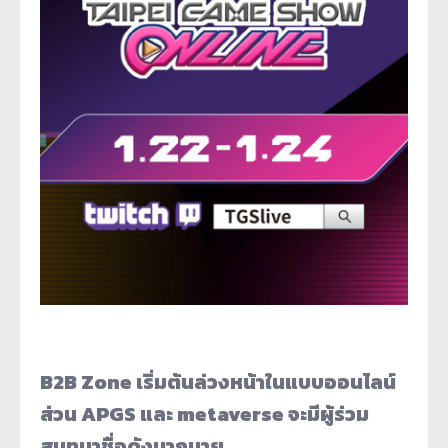
B2B Zone เริ่มต้นล่วงหน้าในแบบออนไลน์
ส่วน APGS และ metaverse จะมีผู้ร่วม
สนทนาชื่อดังมากมาย