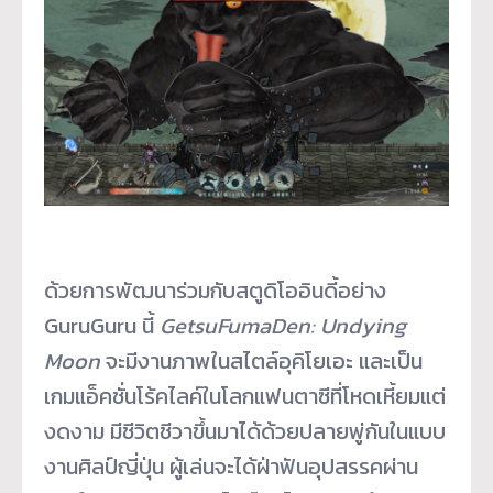
ด้วยการพัฒนาร่วมกับสตูดิโออินดี้อย่าง
GuruGuru นี้
GetsuFumaDen: Undying
Moon
จะมีงานภาพในสไตล์อุคิโยเอะ และเป็น
เกมแอ็คชั่นโร้คไลค์ในโลกแฟนตาซีที่โหดเหี้ยมแต่
งดงาม มีชีวิตชีวาขึ้นมาได้ด้วยปลายพู่กันในแบบ
งานศิลป์ญี่ปุ่น ผู้เล่นจะได้ฝ่าฟันอุปสรรคผ่าน