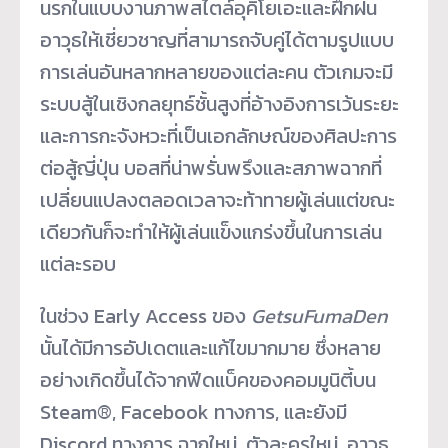
นรกในแบบงานภาพสไตล์อุคิโยเอะและฝึกฝน
อาวุธให้เชี่ยวชาญที่สามารถจับคู่ได้ตามรูปแบบ
การเล่นอันหลากหลายของแต่ละคน ตัวเกมจะมี
ระบบสู้ในเชิงกลยุทธ์ชั้นสูงที่อ้างอิงการเว้นระยะ
และการกะจังหวะที่เป็นเอกลักษณ์ของศิลปะการ
ต่อสู้ญี่ปุ่น บอสที่น่าพรั่นพรึงและสภาพฉากที่
เปลี่ยนแปลงตลอดเวลาจะท้าทายผู้เล่นแต่ขณะ
เดียวกันก็จะทำให้ผู้เล่นแข็งแกร่งขึ้นในการเล่น
แต่ละรอบ
ในช่วง Early Access ของ
GetsuFumaDen
นั้นได้มีการอัปเดตและแก้ไขมากมาย ซึ่งหลาย
อย่างเกิดขึ้นได้จากฟีดแบ็คของคอมมูนิตี้บน
Steam®, Facebook ทางการ, และยังมี
Discord ทางการ ฉากใหม่, ตัวละครใหม่, อาวุธ