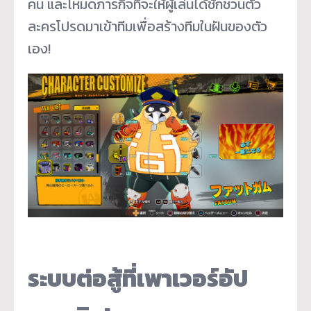
คน และโหมดภารกิจที่จะให้ผู้เล่
นได้ชักชวนตัว
ละครโปรดมาเข้าที
มเพื่อสร้างทีมในฝันของตัว
เอง!
ระบบต่อสู้ที่เพาเวอร์อัป