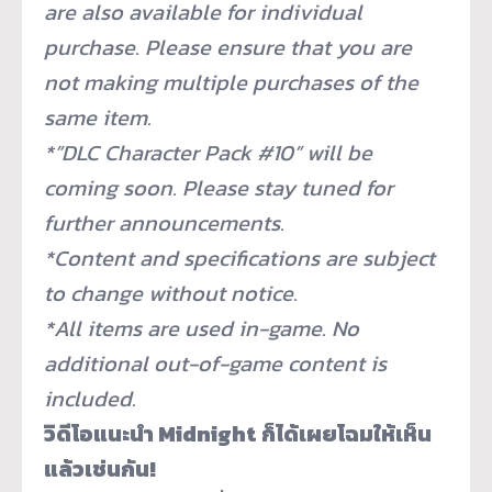
are also available for individual
purchase. Please ensure that you are
not making multiple purchases of the
same item.
*”DLC Character Pack #10” will be
coming soon. Please stay tuned for
further announcements.
*Content and specifications are subject
to change without notice.
*All items are used in-game. No
additional out-of-game content is
included.
วิดีโอแนะนำ Midnight ก็ได้เผยโฉมให้เห็น
แล้วเช่นกัน!