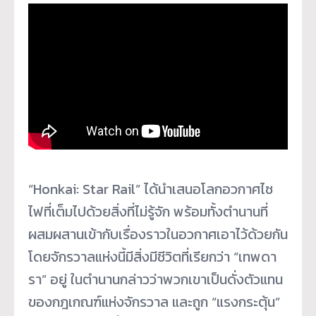
“Honkai: Star Rail” ได้นำเสนอโลกอวกาศไซ
ไฟที่เต็มไปด้วยสิ่งที่ไม่รู้จัก พร้อมทั้งตำนานที่
ผสมผสานเข้ากับเรื่องราวในอวกาศเอาไว้ด้วยกัน
โดยจักรวาลแห่งนี้มีสิ่งมีชีวิตที่เรียกว่า “เทพดา
รา” อยู่ ในตำนานกล่าวว่าพวกเขาเป็นดั่งตัวแทน
ของกฎเกณฑ์แห่งจักรวาล และถูก “แรงกระตุ้น”