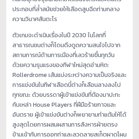
ประกอบที่ล้ำสมัยช่วยให้เลือดสูบฉีดท่ามกลาง
ความวินาศสันตะโร
ตัวเกมจะดำเนินเรื่องในปี 2030 ในโลกที่
สาธารณชนต่างก็โดนดึงดูดความสนใจไปจาก
สถานการณ์ด้านการเมืองที่เลวร้ายขึ้นทุกวัน
ด้วยความรุนแรงของกีฬาใหม่สุดอำมหิต:
Rollerdrome เส้นแบ่งระหว่างความเป็นจริงและ
การแข่งขันในกีฬาเลือดนี้ต่างก็เลือนลางลงไป
ทุกขณะ ด้วยบรรดาผู้เข้าแข่งขันที่ต้องมาปะทะ
กับเหล่า House Players ที่ฝีมือร้ายกาจและ
อันตราย ผู้เข้าแข่งขันต่างก็พยายามทำแต้มให้ได้
สูงสุดโดยการผสมผสานการสังหารฝ่ายตรง
ข้ามเข้ากับการออกท่าและลวดลายสเก็ตผาดโผน