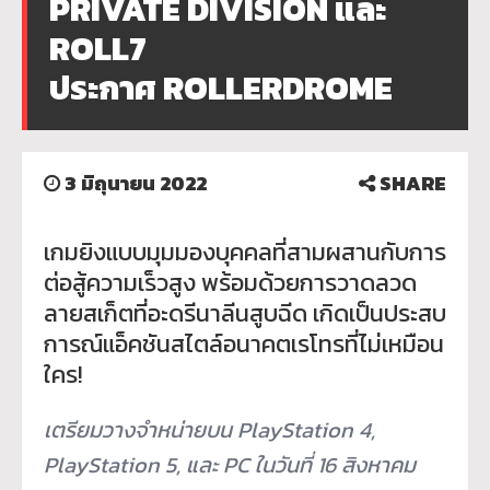
PRIVATE DIVISION และ
ROLL7
ประกาศ ROLLERDROME
3 มิถุนายน 2022
SHARE
เกมยิงแบบมุมมองบุคคลที่สามผสานกับการ
ต่อสู้ความเร็วสูง พร้อมด้วยการวาดลวด
ลายสเก็ตที่อะดรีนาลีนสูบฉีด เกิดเป็นประสบ
การณ์แอ็คชันสไตล์อนาคตเรโทรที่ไม่เหมือน
ใคร!
เตรียมวางจำหน่ายบน PlayStation 4,
PlayStation 5
,
และ PC ในวันที่ 16 สิงหาคม