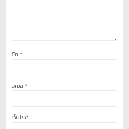
ชื่อ
*
อีเมล
*
เว็บไซต์