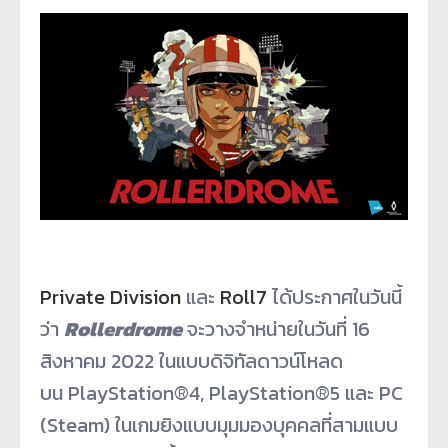
Private Division
และ
Roll7
ได้ประกาศในวันนี้
ว่า
Rollerdrome
จะวางจำหน่ายในวันที่ 16
สิงหาคม 2022 ในแบบดิจิทัลดาวน์โหลด
บน PlayStation®4, PlayStation®5 และ PC
(Steam) ในเกมยิงแบบมุมมองบุคคลที่สามแบบ