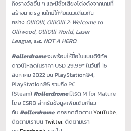
ถึงรางวัลอื่น ๆ และมีชื่อเสียงโด่งดังจากเกมที่
สร้างมาตรฐานใหม่ให้กับแนวเดียวกัน
อย่าง
OlliOlli, OlliOlli 2: Welcome to
Olliwood, OlliOlli World, Laser
League
,
และ
NOT A HERO.
Rollerdrome
จะพร้อมให้ซื้อในแบบดิจิทัล
ดาวน์โหลดในราคา USD 29.99* ในวันที่ 16
สิงหาคม 2022 บน PlayStation®4,
PlayStation®5 รวมถึง PC
(Steam)
Rollerdrome
มีเรต M for Mature
โดย ESRB สำหรับข้อมูลเพิ่มเติมเกี่ยว
กับ
Rollerdrome
, คอยกดติดตาม
YouTube
,
ติดตามเราบน
Twitter
, ติดตามเรา