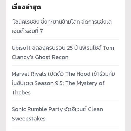
เรื่องล่าสุด
­ โซนิคเรซซิง ซิ่งทะยานข้ามโลก จัดการแข่งเล
เจนด์ รอบที่ 7
Ubisoft ฉลองครบรอบ 25 ปี แฟรนไชส์ Tom
Clancy’s Ghost Recon
Marvel Rivals เปิดตัว The Hood เข้าร่วมทีม
ในอัปเดต Season 9.5: The Mystery of
Thebes
Sonic Rumble Party จัดอีเวนต์ Clean
Sweepstakes