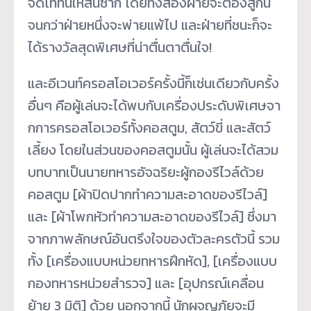
จัดไททั
นให้สิ้นซาก โดยทั้งสองฝ่ายจะต้องสู้กั
น
จนกว่าฝ่ายหนึ่งจะพ่ายแพ้ไป และฝ่ายที่ชนะก็จะ
ได้รางวัลสุ
ดพิเศษที่น่าตื่นตาตื่นใจ!
และอีเวนท์ครอสโอเวอร์ครั้งนี้
ก็เช่นเดียวกับครั้ง
อื่นๆ คือผู้เล่นจะได้พบกับเครื่
องประดับพิเศษจา
กการครอสโอเวอร์
ทั้งคอสตูม, สัตว์ขี่ และสัตว์
เลี้ยง โดยในส่วนของคอสตูมนั้น ผู้เล่นจะได้สวม
บทบาทเป็
นนายทหารอัจฉริยะผู้กองรีไวล์ด้
วย
คอสตูม [ผ้าปิดปากทำความสะอาดของรีไวล์
]
และ [ผ้าโพกหัวทำความสะอาดของรีไวล์
] ซึ่งมา
จากภาพลักษณ์อันตรึ
งใจของตัวละครตัวนี้ รวม
ทั้ง [เครื่องแบบหน่วยทหารฝึกหัด], [เครื่องแบบ
กองทหารหน่วยสำรวจ] และ [อุปกรณ์เคลื่อน
ย้าย 3 มิติ] ด้วย นอกจากนี้ นักผจญภัยจะมี