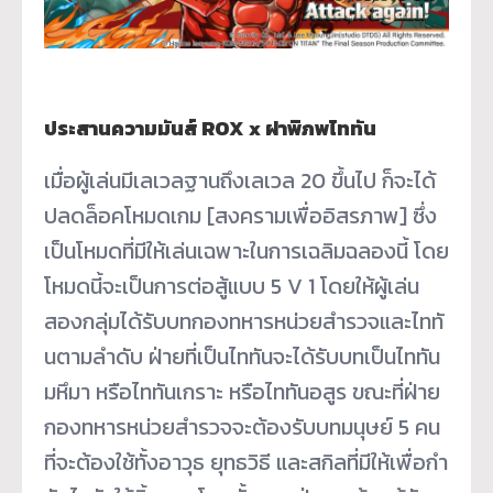
ประสานความมันส์ ROX x ผ่าพิภพไททัน
เมื่อผู้เล่นมีเลเวลฐานถึงเลเวล 20 ขึ้นไป ก็จะได้
ปลดล็อคโหมดเกม [สงครามเพื่ออิสรภาพ] ซึ่ง
เป็นโหมดที่มีให้เล่
นเฉพาะในการเฉลิมฉลองนี้ โดย
โหมดนี้จะเป็นการต่อสู้แบบ 5 V 1 โดยให้ผู้เล่น
สองกลุ่มได้รั
บบทกองทหารหน่วยสำรวจและไททั
นตามลำดับ ฝ่ายที่เป็นไททันจะได้รับบทเป็
นไททัน
มหึมา หรือไททันเกราะ หรือไททันอสูร ขณะที่ฝ่าย
กองทหารหน่
วยสำรวจจะต้องรับบทมนุษย์ 5 คน
ที่จะต้องใช้ทั้งอาวุธ ยุทธวิธี และสกิลที่มีให้เพื่อกำ