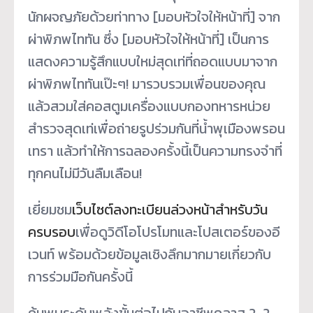
นักผจญภัยด้วยท่
าทาง [มอบหัวใจให้หน้าที่] จาก
ผ่าพิภพไททัน ซึ่ง [มอบหัวใจให้หน้าที่] เป็นการ
แสดงความรู้สึกแบบใหม่สุ
ดเท่ที่ถอดแบบมาจาก
ผ่าพิภพไททั
นเป๊ะๆ! มารวบรวมเพื่อนของคุณ
แล้วสวมใส่
คอสตูมเครื่องแบบกองทหารหน่
วย
สำรวจสุดเท่เพื่อถ่ายรูปร่
วมกันที่น้ำพุเมืองพรอน
เทรา แล้วทำให้การฉลองครั้งนี้เป็
นความทรงจำที่
ทุกคนไม่มีวันลื
มเลือน!
เยี่ยมชม
เว็บไซต์ลงทะเบียนล่
วงหน้าสำหรับวัน
ครบรอบ
เพื่อดูวิ
ดีโอโปรโมทและโปสเตอร์ของอี
เวนท์ พร้อมด้วยข้อมูลเชิงลึ
กมากมายเกี่ยวกับ
การร่วมมือกั
นครั้งนี้
ค้นพบระดับพลังขั้นต่อไปกับอาชี
พคลาส 2-2