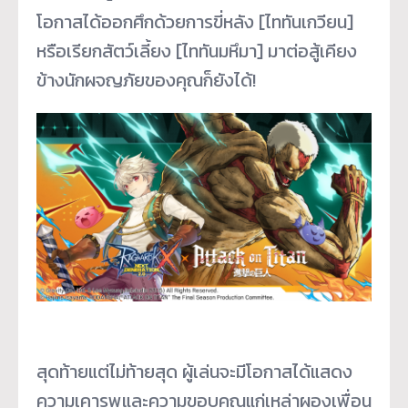
โอกาสได้ออกศึกด้
วยการขี่หลัง [ไททันเกวียน]
หรือเรียกสัตว์เลี้ยง [ไททันมหึมา] มาต่อสู้เคียง
ข้างนักผจญภั
ยของคุณก็ยังได้!
สุดท้ายแต่ไม่ท้ายสุด ผู้เล่นจะมีโอกาสได้
แสดง
ความเคารพและความขอบคุณแก่
เหล่าผองเพื่อน