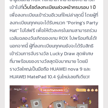
เข้าไปที่
เว็บไซต์
ลงทะเบียนล่วงหน้าครบรอบ 1 ปี
เพื่อลงทะเบียนเข้าร่วมอีเวนท์
ใหม่ล่าสุดนี้ โดยผู้ที่
ลงทะเบียนทุกคนจะได้รั
บหมวก “Poring’s Party
Hat” ไปใส่ฟรี เพื่อให้ตัวละครในเกมสามารถร่
วม
เฉลิมฉลองวันเกิดของเกม ROX ไปพร้อมกันได้!
นอกจากนี้ ผู้ที่ลงทะเบียนทุกคนยังจะได้รั
บสิทธิ
เข้าร่วมการจับรางวัล Lucky Draw สุดพิเศษ
ที่มาพร้อมของรางวัลสุดปั
งมากมาย โดยมี
รางวัลใหญ่เป็นมือถือ HUAWEI nova 9 และ
HUAWEI MatePad 10.4 รุ่นใหม่เลยทีเดียว!