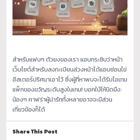
สำหรับแฟนๆ ตัวยงของเรา แอบกระซิบว่าหน้า
เว็บไซต์สำหรั
บลงทะเบียนล่วงหน้าได้แอบซ่
อนไข่
อีสเตอร์ปริศนาเอาไว้ ซึ่งผู้ที่หาพบจะได้รับไอเทม
แพ็
กของขวัญระดับสูงในเกม! บอกใบ้ให้นิดนึง:
น้องๆ คาฟร่าผู้น่ารักทั้งหลายอาจจะมี
ส่วน
เกี่ยวข้องก็ได้
Share This Post