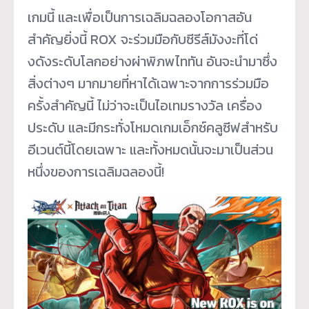
เกมนี้ และเพื่อเป็นการเฉลิ
มฉลองโอกาสอัน
สำคัญยิ่งนี้ ROX จะร่วมมือกับซีรีส์มังงะที่โด่
งดังระดับโลกอย่างผ่าพิภพไททัน อันจะนำมาซึ่ง
สิ่งต่างๆ มากมายที่หาได้เฉพาะจากการร่
วมมือ
ครั้งสำคัญนี้ ไม่ว่าจะเป็นไอเทมรางวัล เครื่อง
ประดับ และมีกระทั่งโหมดเกมเอ็กซ์คลูซี
ฟสำหรับ
อีเวนต์นี้โดยเฉพาะ และทั้งหมดนั้นจะมาเป็นส่วน
หนึ่
งของการเฉลิมฉลองนี้!