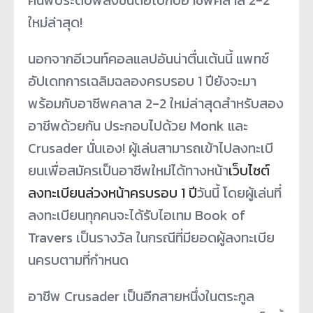
ใหม่ล่าสุด!
นอกจากอีเวนท์คอลแลปอันน่าตื่
นเต้นนี้ แพทช์
อัปเดทการเฉลิมฉลองครบรอบ 1 ปียังจะมา
พร้อมกับอาชีพคลาส 2-2 ใหม่ล่าสุดสำหรับสอง
อาชีพด้วยกั
น ประกอบไปด้วย Monk และ
Crusader นั่นเอง! ผู้เล่นสามารถเข้าไปลงทะเบี
ยนเพื่อสมัครเป็นอาชีพใหม่ได้
ทางหน้า
เว็บไซต์
ลงทะเบียนล่
วงหน้าครบรอบ 1 ปี
วันนี้ โดยผู้เล่นที่
ลงทะเบียนทุ
กคนจะได้รับไอเทม Book of
Travers เป็นรางวัล ในกรณีที่มียอดผู้ลงทะเบี
ย
นครบตามที่กำหนด
อาชีพ Crusader เป็นอีกสายหนึ่งในตระกูล