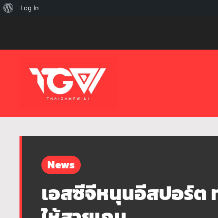
เกี่ยว
Log In
กับ
เวิร์ด
เพรส
News
เอสซีจีหนุนอีสปอร์ต 
ให้สายเกม