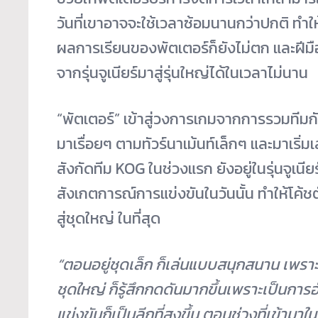
วันที่เขาอาจจะใช้เวลาซ้อมนานกว่าปกติ ท
ผลการเรียนของพัตเตอร์ก็ยังไม่ตก และฝีมื
จากรุ่นจูเนียร์มาสู่รุ่นใหญ่ได้ในเวลาไม่นาน
“พัตเตอร์” เข้าสู่วงการเกมจากการรวมทีมกั
มาเรื่อยๆ ตามทัวร์นาเม้นท์เล็กๆ และมาเริ่ม
สังกัดทีม KOG ในช่วงแรก ยังอยู่ในรุ่นจูเนียร
สังเกตการณ์การแข่งขันในวันนั้น ทำให้โค้ชต
สู่ชุดใหญ่ ในที่สุด
“
ตอนอยู่ชุดเล็ก ก็เล่นแบบสนุกสนาน เพราะค
ชุดใหญ่ ก็รู้สึกกดดันมากขึ้นเพราะเป็นกา
แข่งขันก็เป็นลีกที่สูงขึ้น ตอนช่วงที่เข้ามา