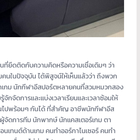
นที่ยึดติดกับความคิดหรือความเชื่อเดิมๆ ว่า
นในปัจจุบัน ได้พิสูจน์ให้เห็นแล้วว่า ถึงพวก
จากเกม นักกีฬาอีสปอร์ตหลายคนที่สวมหมวกสอง
นัยรู้จักจัดการและแบ่งเวลาเรียนและเวลาซ้อมให้
ไปพร้อมๆ กันได้ ที่สำคัญ อาชีพนักกีฬาอีส
้ช ผู้จัดการทีม นักพากษ์ นักแคสเตอร์เกม ตา
อนเทนต์ด้านเกม คนทำออร์กาไนเซอร์ คนทำ