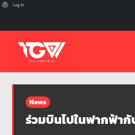
เกี่ยว
Log In
กับ
เวิร์ด
เพรส
News
ร่วมบินไปในฟากฟ้าก