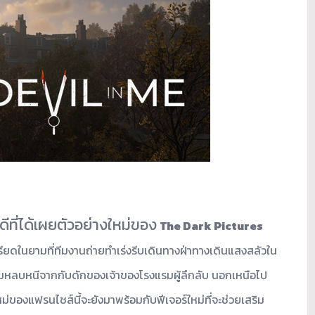
ที่ได้เผยตัวอย่างใหม่ของ
The Dark Pictures
ี
ยดในยามที่ทีมงานถ่ายทำเร่งรี
บเดินทางฝ่าทางเดินแสงสลั
วใน
มหลบหนีจากกับดั
กของเจ้าของโรงแรมผู้ลึกลับ นอกเหนือไป
ใหม่ของแฟรนไชส์นี้จะยั
งมาพร้อมกับฟีเจอร์ใหม่ที่จะช่
วยเสริม