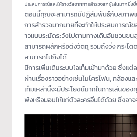
ประสบการณ์และให้รางวั
ลจากการสำรวจแก่ผู้เล่นมากยิ่
งขึ
ตอนนี้คุณจะสามารถมีปฏิสัมพันธ์
กับสภาพแว
การสำรวจมากมายที่จะทำให้
ประสบการณ์ของ
าวแบบระมัดระวังไปตามทางเดินอั
นชวนขนล
สามารถผลักหรือดึงวัตถุ รวมถึงวิ่ง กระโดดห
สามารถไปถึงได้
มีการเพิ่มเติมระบบไอเท็มเข้
ามาด้วย ซึ่งแต่
ผ่านเรื่
องราวอย่างเช่นไมโครโฟน, กล้องและแ
เท็มเหล่านี้จะมีประโยชน์
มากในการเล่นของคุณ
พังหรือมอบให้แก่ตัวละครอื่
นได้ด้วย ซึ่งอาจ