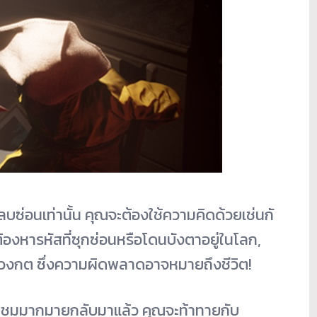
ลบซ่อนเท่านั้
น คุณจะต้องใช้ความคิดด้วยเช่นกั
องหารหัสที่ซุกซ่อนหรื
อโดนบังตาอยู่ในโลก,
งกต ซึ่งความผิดพลาดอาจหมายถึงชีวิ
ต!
ชมมากมายกลับมาแล้ว คุณจะท้าทายกับ