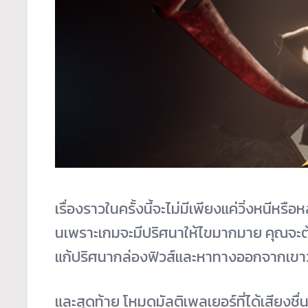
เรื่องราวในครั้งนี้จะไม่มีเพี
ยงแค่วิ่งหนีหรือห
นเพราะเกมจะมีปริศนาให้ไขมากมาย คุณจะต้
แก้ปริศนากล่องฟิวส์
และหาทางออกจากเขาว
และสุดท้าย โหมดมัลติเพลเยอร์ที่ได้เสียงชื่
น