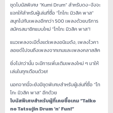
ชุดโบนัสพิเศษ “Kumi Drum” สำหรับดง-จังจะ
แจกให้สำหรับผู้
เล่นที่ซื้อ “ไทโกะ มิวสิค พาส”
สนุกไปกับเพลงอีกกว่า 500 เพลงด้วยบริการ
สมัครสมาชิ
กแบบใหม่ “ไทโกะ มิวสิค พาส”!
แนวเพลงจะมีตั้งแต่เพลงอนิเมดั
ง, เพลงโวคา
ลอยด์ไปจนถึ
งเพลงจากเกมและเพลงคลาสสิค
ยิ่งไปกว่านั้น จะมีการเพิ่มเติมเพลงใหม่ ๆ มาให้
เล่นในทุกเดือนด้วย!
นอกจากนี้จะยังมีชุดพิเศษสำหรั
บผู้เล่นที่ซื้อ “ไท
โกะ มิวสิค พาส” อีกด้วย
โบนัสพิเศษสำหรับผู้ที่เคยซื้
อเกม “Taiko
no Tatsujin Drum ‘n’ Fun!”