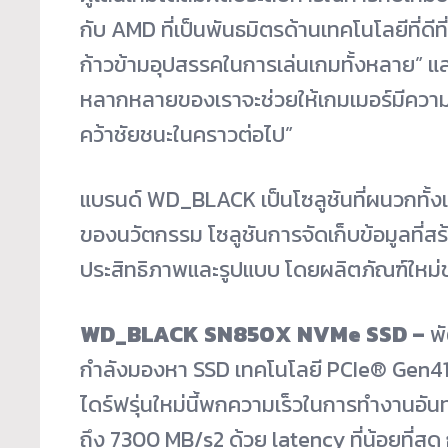
กับ AMD ที่เป็นพันธมิตรด้านเทคโนโลยีที่ดีท
ก้าวข้ามอุปสรรคในการเล่นเกมทั้งหลาย” และ
หลากหลายของเราจะช่วยให้เกมเมอร์มีความพร
คว้าชัยชนะในคราวต่อไป”
แบรนด์ WD_BLACK เป็นโซลูชันที่ผนวกทั้ง
ของนวัตกรรม โซลูชันการจัดเก็บข้อมูลที่สร้
ประสิทธิภาพและรูปแบบ โดยผลิตภัณฑ์ใหม่ข
WD_BLACK SN850X NVMe SSD –
พ
กำลังมองหา SSD เทคโนโลยี PCIe
®
Gen4
ไดร์ฟรุ่นใหม่นี้พกความเร็วในการทำงานอัน
ถึง 7300 MB/s
2
ด้วย latency ที่น้อยที่ส