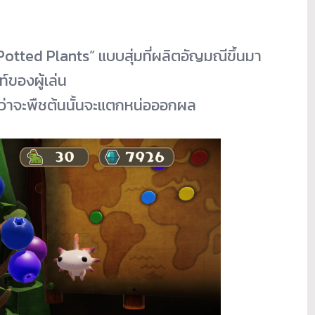
็น “Potted Plants” แบบสุ่มที่ผลิตอัญมณีขึ้นมา
์ของผู้เล่น
จนกว่าจะพืชต้นนั้นจะแตกหน่อออกผล