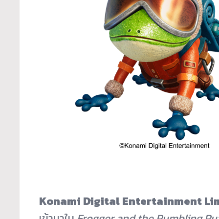
Konami Digital Entertainment Li
เข้ามาใน
Frogger and the Rumbling Ru