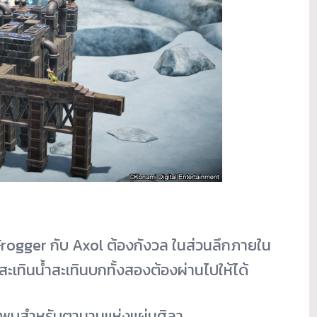
 Frogger กับ Axol ต้องกังวล ในส่วนลึกภายใน
สะเทินน้ำสะเทินบกทั้งสองต้องผ่านไปให้ได้
้ค้นพบสำหรับตานานแห่งแผ่นศิลา