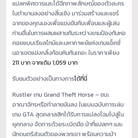
แปลกพิศดารและได้
ฉีกภาพลักษณ์ของตั
วละคร
ในตำนานลงอย่างสิ้นเชิง มาร่วมสร้างและแชร์
ฉากของคุ
ณเองเพื่อแข่งขันกับเพื่อนและผู้
เล่น
ท่านอื่นในการผสมผสานกั
นระหว่างเกมป้องกันหอ
คอยแบบเรี
ยลไทม์และมหากาพย์แห่งเกมแอ็คชั่
นอาเขตแข่งกลิ้งก้อนหินกันเถอะ ในราคาเพียง
211 บาท จากเดิม 1,059 บาท
รับชมตัวอย่างเป็นทางการ
ได้ที่
นี่
Rustler เกม Grand Theft Horse – ชนะ
อาณาจักรหรือทำลายมันลง ในแบบฉบับการเล่น
เกม GTA สุดคลาสสิกได้รับการแปลงโฉมไปสู่
ใน
ยุคกลาง จัดการด้วยระเบิดมือ ม้าที่แปลกๆ และ
นักดนตรีส่วนตัวของพวกเขา พร้อมความบ้า