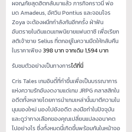
ผจญภัยสุดฮิตกลับมาแล้ว ภารกิจคราวนี้ พ่อ
มด Amadeus, อัศวิน Pontius และจอมโจร
Zoya จะต้องผนึกกำลังกันอีกครั้ง ฝ่าฟัน
อันตรายในดินแดนเทพนิ
ยายแฟนตาซี เพื่อเรียก
สติเจ้าชาย Selius ที่ตกอยู่ในความมืดให้กลับคืน
ในราคาเพียง
398 บาท จากเดิม 1,594 บาท
รับชมตัวอย่างเป็นทางการ
ได้ที่
นี่
Cris Tales เกมอินดี้ที่ทำขึ้นเพื่อเป็
นบรรณาการ
แห่งความรักอั
นงดงามแด่เกม JRPG คลาสสิกใน
อดีตทั้
งหลายโดยการนำเกมเหล่านั้นมาตี
ความใน
มุมมองใหม่ มองไปยังอดีต ลงมือทำในปัจจุบัน
และดูว่าทางเลือกของคุณเปลี่
ยนแปลงอนาคต
ไปอย่างไร ซึ่งทั้งหมดนี้เกิดขึ้นพร้อมกั
นในหน้าจอ