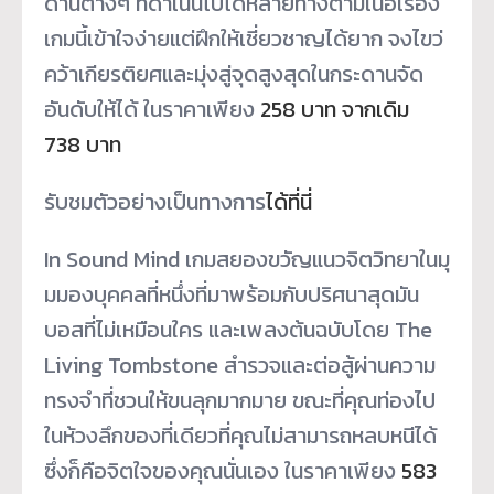
ด่านต่างๆ ที่ดำเนินไปได้หลายทางตามเนื้
อเรื่อง
เกมนี้เข้าใจง่ายแต่ฝึกให้เชี่
ยวชาญได้ยาก จงไขว่
คว้าเกียรติยศและมุ่งสู่
จุดสูงสุดในกระดานจัด
อันดับให้
ได้ ในราคาเพียง
258 บาท จากเดิม
738 บาท
รับชมตัวอย่างเป็นทางการ
ได้ที่
นี่
In Sound Mind เกมสยองขวัญแนวจิตวิทยาในมุ
มมองบุคคลที่หนึ่งที่มาพร้อมกั
บปริศนาสุดมัน
บอสที่ไม่เหมือนใคร และเพลงต้นฉบับโดย The
Living Tombstone สำรวจและต่อสู้ผ่านความ
ทรงจำที่
ชวนให้ขนลุกมากมาย ขณะที่คุณท่องไป
ในห้วงลึกของที่
เดียวที่คุณไม่สามารถหลบหนีได้
ซึ่งก็คือจิตใจของคุณนั่นเอง ในราคาเพียง
583