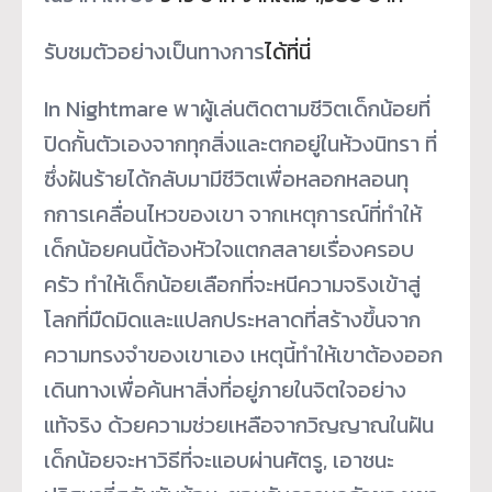
รับชมตัวอย่างเป็นทางการ
ได้ที่
นี่
In Nightmare พาผู้เล่นติดตามชีวิตเด็กน้อยที่
ปิดกั้นตัวเองจากทุกสิ่
งและตกอยู่ในห้วงนิทรา ที่
ซึ่งฝันร้ายได้กลับมามีชีวิ
ตเพื่อหลอกหลอนทุ
กการเคลื่
อนไหวของเขา จากเหตุการณ์ที่ทำให้
เด็กน้
อยคนนี้ต้องหัวใจแตกสลายเรื่
องครอบ
ครัว ทำให้เด็กน้อยเลือกที่จะหนี
ความจริงเข้าสู่
โลกที่มืดมิ
ดและแปลกประหลาดที่สร้างขึ้
นจาก
ความทรงจำของเขาเอง เหตุนี้ทำให้เขาต้องออก
เดิ
นทางเพื่อค้นหาสิ่งที่อยู่
ภายในจิตใจอย่าง
แท้จริง ด้วยความช่วยเหลือจากวิญญาณในฝั
น
เด็กน้อยจะหาวิธีที่จะแอบผ่านศั
ตรู, เอาชนะ