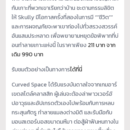
กับเกาะที่
พวกเขาเรียกว่าบ้าน ชะตามกรรมลิขิต
ให้ Skully มีโอกาสครั้งที่สองในการมี “”ชีวิต””
และการผจญภัยจะพาเขาท่องไปทั่
วสรวงสวรรค์
อันแสนประหลาด เพื่อพยายามหยุดข้อพิพาทที่บ่
อนทำลายเกาะแห่งนี้ ในราคาเพียง
211 บาท จาก
เดิม 990 บาท
รับชมตัวอย่างเป็นทางการ
ได้ที่
นี่
Curved Space ได้รับแรงบันดาลใจจากเกมอาร์
เขดสไตล์คลาสสิก ผู้เล่นจะต้องล่าพาวเวอร์อั
ปอาวุธและอัปเกรดตัวเองไปพร้
อมกับการหลบ
กระสุนศัตรู ทำลายแมลงต่างมิติ และรับมือกับ
มอนสเตอร์
บอสขนาดมหึมา ต่อสู้ฝ่าฟันหนทางใน