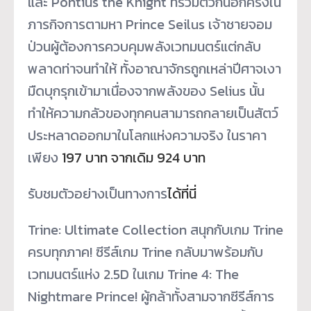
และ Pontius the Knight ที่รวมตัวกันอีกครั้งใน
ภารกิ
จการตามหา Prince Seilus เจ้าชายจอม
ป่วนผู้ต้องการควบคุ
มพลังเวทมนตร์แต่กลับ
พลาดท่
าจนทำให้ ทั้งอาณาจักรถูกเหล่าปีศาจเงา
มื
ดบุกรุกเข้ามาเนื่องจากพลังของ Selius นั้น
ทำให้ความกลัวของทุ
กคนสามารถกลายเป็นสัตว์
ประหลาดออกมาในโลกแห่งความจริง ในราคา
เพียง
197 บาท จากเดิม 924 บาท
รับชมตัวอย่างเป็นทางการ
ได้ที่
นี่
Trine: Ultimate Collection สนุกกับเกม Trine
ครบทุกภาค! ซีรีส์เกม Trine กลับมาพร้อมกับ
เวทมนตร์แห่ง 2.5D ในเกม Trine 4: The
Nightmare Prince! ผู้กล้าทั้งสามจากซีรีส์
การ