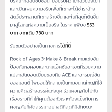
ปริศนาที่สลับซับซ้อน, ยอมรับความกลัวของเขา
และเปิดเผยความจริงเพื่อที่
เขาจะได้ชำระล้าง
สัตว์ประหลาดที่
เขาสร้างขึ้น และในที่สุดก็ตื่นขึ้น
มาสู่
โลกแห่งความเป็นจริง ในราคาเพียง
553
บาท จากเดิม 738 บาท
รับชมตัวอย่างเป็นทางการ
ได้ที่
นี่
Rock of Ages 3: Make & Break เกมแข่งขัน
ป้องกั
นหอคอยและเกมแอ็คชั่นอาเขตที่
รวมความ
แปลกอันยอดเยี่ยมของทีม ACE และอารมณ์ขัน
ของมอนตี้ ไพธอนให้กลายเป็นเกมขนาดใหญ่ที่
ใช้
ความคิดสร้างสรรค์แห่งยุค ร่วมผจญภัยไปกับ
เรื่องราวที่
ทำให้คุณต้องหัวเราะท้องแข็งกั
บการ
ผจญภัยที่คัดสรรมาอย่างดีที่
สุดที่มีลักษณะ