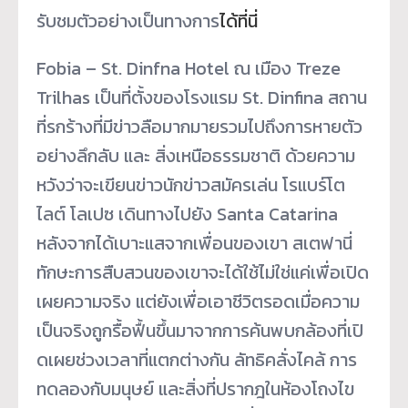
รับชมตัวอย่างเป็นทางการ
ได้ที่
นี่
Fobia – St. Dinfna Hotel ณ เมือง Treze
Trilhas เป็นที่ตั้งของโรงแรม St. Dinfina สถาน
ที่รกร้างที่มีข่าวลื
อมากมายรวมไปถึงการหายตัว
อย่
างลึกลับ และ สิ่งเหนือธรรมชาติ ด้วยความ
หวังว่าจะเขียนข่าวนั
กข่าวสมัครเล่น โรแบร์โต
ไลต์ โลเปซ เดินทางไปยัง Santa Catarina
หลังจากได้เบาะแสจากเพื่
อนของเขา สเตฟานี่
ทักษะการสืบสวนของเขาจะได้ใช้
ไม่ใช่แค่เพื่อเปิด
เผยความจริง แต่ยังเพื่อเอาชีวิตรอดเมื่
อความ
เป็นจริงถูกรื้อฟื้นขึ้
นมาจากการค้นพบกล้องที่เปิ
ดเผยช่วงเวลาที่แตกต่างกัน ลัทธิคลั่งไคล้ การ
ทดลองกับมนุษย์ และสิ่งที่ปรากฎในห้องโถงไข