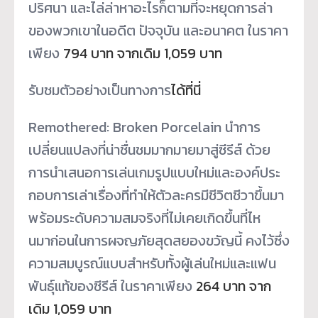
ปริ
ศนา และไล่ล่าหาอะไรก็ตามที่จะหยุ
ดการล่า
ของพวกเขาในอดีต ปัจจุบัน และอนาคต ในราคา
เพียง
794 บาท จากเดิม 1,059 บาท
รับชมตัวอย่างเป็นทางการ
ได้ที่
นี่
Remothered: Broken Porcelain นำการ
เปลี่ยนแปลงที่น่าชื่
นชมมากมายมาสู่ซีรีส์ ด้วย
การนำเสนอการเล่นเกมรู
ปแบบใหม่และองค์ประ
กอบการเล่
าเรื่องที่ทำให้ตัวละครมีชีวิ
ตชีวาขึ้นมา
พร้อมระดับความสมจริ
งที่ไม่เคยเกิดขึ้นที่ไห
นมาก่
อนในการผจญภัยสุดสยองขวัญนี้ คงไว้ซึ่ง
ความสมบูรณ์แบบสำหรั
บทั้งผู้เล่นใหม่และแฟน
พันธุ์
แท้ของซีรีส์ ในราคาเพียง
264 บาท จาก
เดิม 1,059 บาท