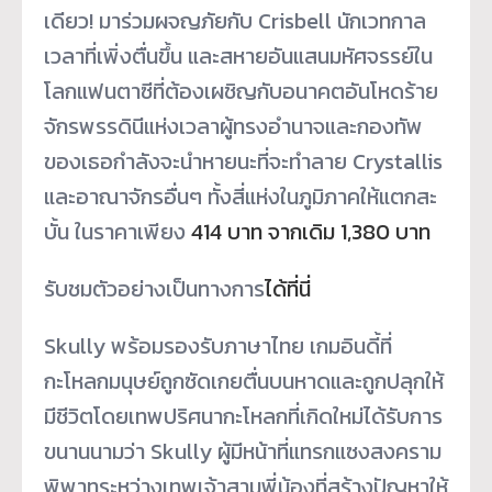
เดียว! มาร่วมผจญภัยกับ Crisbell นักเวทกาล
เวลาที่เพิ่งตื่นขึ้น และสหายอันแสนมหัศจรรย์
ใน
โลกแฟนตาซีที่ต้องเผชิญกั
บอนาคตอันโหดร้าย
จักรพรรดินีแห่งเวลาผู้
ทรงอำนาจและกองทัพ
ของเธอกำลั
งจะนำหายนะที่จะทำลาย Crystallis
และอาณาจักรอื่นๆ ทั้งสี่แห่งในภูมิภาคให้แตกสะ
บั้
น ในราคาเพียง
414 บาท จากเดิม 1,380 บาท
รับชมตัวอย่างเป็นทางการ
ได้ที่
นี่
Skully พร้อมรองรับภาษาไทย เกมอินดี้ที่
กะโหลกมนุษย์ถูกซั
ดเกยตื่นบนหาดและถูกปลุกให้
มีชี
วิตโดยเทพปริศนากะโหลกที่เกิ
ดใหม่ได้รับการ
ขนานนามว่า Skully ผู้มีหน้าที่แทรกแซงสงคราม
พิ
พาทระหว่างเทพเจ้าสามพี่น้องที่
สร้างปัญหาให้