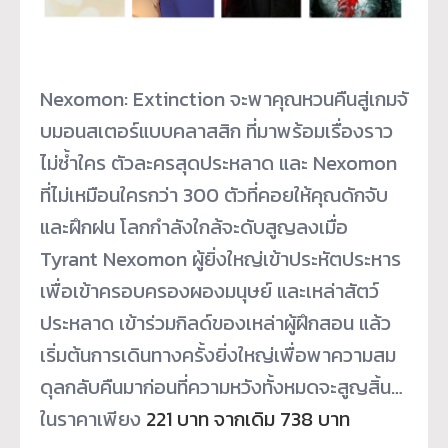
Nexomon: Extinction จะพาคุณหวนคืนสู่เกมจั
บมอนสเตอร์แบบคลาสสิก ที่มาพร้อมเรื่องราว
ไม่ซ้ำใคร ตัวละครสุดประหลาด และ Nexomon
ที่ไม่เหมือนใครกว่า 300 ตัวที่คอยให้คุณดักจับ
และฝึกฝน โลกกำลังใกล้จะดับสูญลงเมื่อ
Tyrant Nexomon ผู้ยิ่งใหญ่เข้าประหัตประหาร
เพื่
อเข้าครอบครองผองมนุษย์ และเหล่าสัตว์
ประหลาด เข้าร่วมกิลด์ของเหล่าผู้ฝึกสอน แล้ว
เริ่มต้นการเดินทางครั้งยิ่
งใหญ่เพื่อพาความสม
ดุลกลับคื
นมาก่อนที่ความหวังทั้งหมดจะสู
ญสิ้น…
ในราคาเพียง
221 บาท จากเดิม 738 บาท