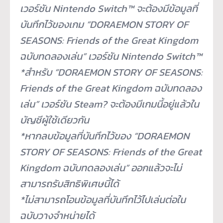
เวอร์ชัน Nintendo Switch™ จะต้องมีข้อมูลที่
บันทึกไว้
ของเกม “DORAEMON STORY OF
SEASONS: Friends of the Great Kingdom
ฉบับทดลองเล่น” เวอร์ชัน Nintendo Switch™
*สำหรับ “DORAEMON STORY OF SEASONS:
Friends of the Great Kingdom ฉบับทดลอง
เล่น” เวอร์ชัน Steam
?
จะต้องมีเกมนี้อยู่แล้วใน
บัญชี
ผู้ใช้เดียวกัน
*หากลบข้อมูลที่บันทึกไว้ของ “DORAEMON
STORY OF SEASONS: Friends of the Great
Kingdom ฉบับทดลองเล่น” ออกแล้วจะไม่
สามารถรับสิทธิพิ
เศษนี้ได้
*ไม่สามารถโอนข้อมูลที่บันทึ
กไว้ไปเล่นต่อใน
ฉบับวางจำหน่
ายได้