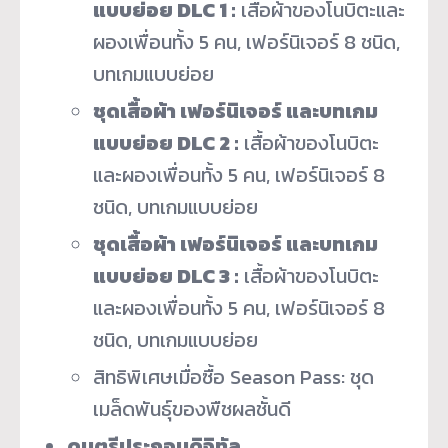
แบบย่อย DLC 1 :
เสื้อผ้าของโนบิตะและ
ผองเพื่
อนทั้ง 5 คน, เฟอร์นิเจอร์ 8 ชนิด,
บทเกมแบบย่อย
ชุดเสื้อผ้า เฟอร์นิเจอร์ และบทเกม
แบบย่อย DLC 2 :
เสื้อผ้าของโนบิตะ
และผองเพื่
อนทั้ง 5 คน, เฟอร์นิเจอร์ 8
ชนิด, บทเกมแบบย่อย
ชุดเสื้อผ้า เฟอร์นิเจอร์ และบทเกม
แบบย่อย DLC 3 :
เสื้อผ้าของโนบิตะ
และผองเพื่
อนทั้ง 5 คน, เฟอร์นิเจอร์ 8
ชนิด, บทเกมแบบย่อย
สิทธิพิเศษเมื่อซื้อ Season Pass: ชุด
เมล็ดพันธุ์ของพืชผลชั้นดี
ดนตรีประกอบดิจิทัล