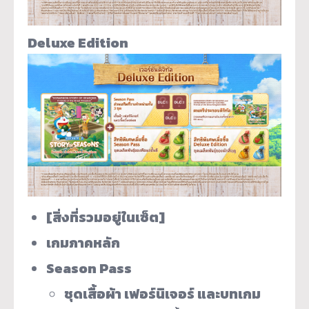
Deluxe Edition
[สิ่งที่รวมอยู่ในเซ็ต]
เกมภาคหลัก
Season Pass
ชุดเสื้อผ้า เฟอร์นิเจอร์ และบทเกม