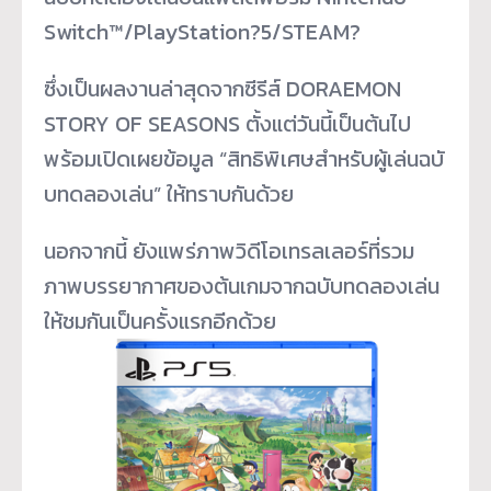
Switch™/PlayStation?5/STEAM?
ซึ่งเป็นผลงานล่าสุดจากซีรีส์ DORAEMON
STORY OF SEASONS ตั้งแต่วันนี้เป็นต้นไป
พร้อมเปิดเผยข้อมูล “สิทธิพิเศษสำหรับผู้เล่นฉบั
บทดลองเล่น” ให้ทราบกันด้วย
นอกจากนี้ ยังแพร่ภาพวิดีโอเทรลเลอร์ที่
รวม
ภาพบรรยากาศของต้นเกมจากฉบั
บทดลองเล่น
ให้ชมกันเป็นครั้
งแรกอีกด้วย