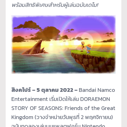
พร้อมสิทธิพิเศษสำหรับผู้เล่
นฉบับเดโม!
สิงคโปร์ – 5 ตุลาคม 2022 –
Bandai Namco
Entertainment เริ่มเปิดให้เล่น DORAEMON
STORY OF SEASONS: Friends of the Great
Kingdom (วางจำหน่ายวันพุธที่ 2 พฤศจิกายน)
ฉบับทดลองเล่นบนแพลตฟอร์ม Nintendo