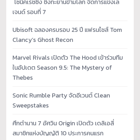
­ โซนิคเรซซิง ซิ่งทะยานข้ามโลก จัดการแข่งเล
เจนด์ รอบที่ 7
Ubisoft ฉลองครบรอบ 25 ปี แฟรนไชส์ Tom
Clancy’s Ghost Recon
Marvel Rivals เปิดตัว The Hood เข้าร่วมทีม
ในอัปเดต Season 9.5: The Mystery of
Thebes
Sonic Rumble Party จัดอีเวนต์ Clean
Sweepstakes
ศึกตำนาน 7 อัศวิน Origin เปิดตัว เดลิเอลี่
สมาชิกแห่งบัญญัติ 10 ประการคนแรก