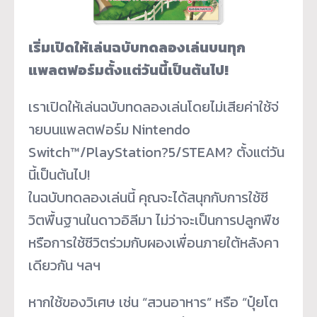
เริ่มเปิดให้เล่นฉบับทดลองเล่
นบนทุก
แพลตฟอร์มตั้งแต่วันนี้
เป็นต้นไป!
เราเปิดให้เล่นฉบับทดลองเล่
นโดยไม่เสียค่าใช้จ่
ายบนแพลตฟอร์ม Nintendo
Switch™/PlayStation?5/STEAM? ตั้งแต่วัน
นี้เป็นต้นไป!
ในฉบับทดลองเล่นนี้ คุณจะได้สนุกกับการใช้ชี
วิตพื้
นฐานในดาวอิลีมา ไม่ว่าจะเป็นการปลูกพืช
หรื
อการใช้ชีวิตร่วมกับผองเพื่
อนภายใต้หลังคา
เดียวกัน ฯลฯ
หากใช้ของวิเศษ เช่น “สวนอาหาร” หรือ “ปุ๋ยโต