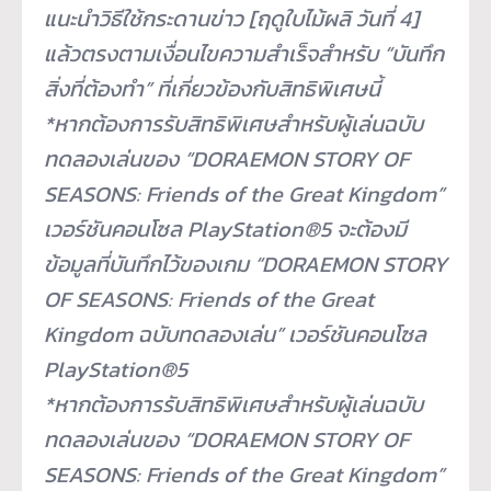
แนะนำวิธีใช้
กระดานข่าว [ฤดูใบไม้ผลิ วันที่ 4]
แล้วตรงตามเงื่อนไขความสำเร็
จสำหรับ “บันทึก
สิ่งที่ต้องทำ” ที่เกี่ยวข้องกับสิทธิพิเศษนี้
*หากต้องการรับสิทธิพิเศษสำหรั
บผู้เล่นฉบับ
ทดลองเล่นของ “DORAEMON STORY OF
SEASONS: Friends of the Great Kingdom”
เวอร์ชันคอนโซล PlayStation®5 จะต้องมี
ข้อมูลที่บันทึกไว้
ของเกม “DORAEMON STORY
OF SEASONS: Friends of the Great
Kingdom ฉบับทดลองเล่น” เวอร์ชันคอนโซล
PlayStation®5
*หากต้องการรับสิทธิพิเศษสำหรั
บผู้เล่นฉบับ
ทดลองเล่นของ “DORAEMON STORY OF
SEASONS: Friends of the Great Kingdom”