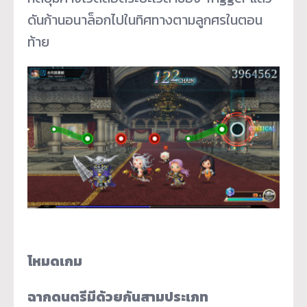
ดันก้านอนาล็อกไปในทิศทางตามลูกศรในตอน
ท้าย
โหมดเกม
ฉากดนตรีมีด้วยกันสามประเภท