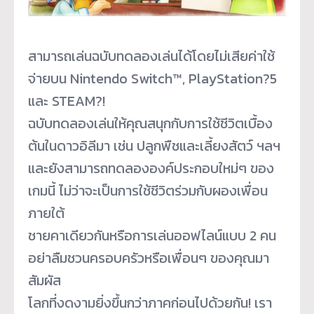
สามารถเล่นฉบับทดลองเล่นได้
โดยไม่เสียค่าใช้
จ่ายบน Nintendo Switch™, PlayStation?5
และ STEAM?!
ฉบับทดลองเล่นให้คุณสนุกกั
บการใช้ชีวิตเบื้อง
ต้นในดาวอิลี
มา เช่น ปลูกพืชและเลี้ยงสัตว์ ฯลฯ
และยังสามารถทดลององค์
ประกอบใหม่ๆ ของ
เกมนี้ ไม่ว่าจะเป็นการใช้ชีวิตร่วมกั
บผองเพื่อน
ภายใต้
ชายคาเดียวกันหรือการเล่
นออฟไลน์แบบ 2 คน
อย่าลืมชวนครอบครัวหรือเพื่อนๆ ของคุณมา
สัมผัส
โลกที่งดงามยิ่งขึ้นกว่าภาคก่
อนไปด้วยกัน! เรา