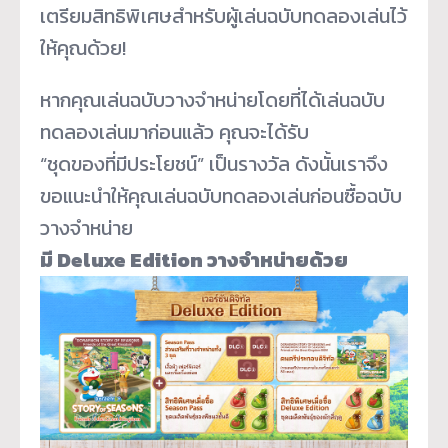
เตรียมสิทธิพิเศษสำหรับผู้
เล่นฉบับทดลองเล่นไว้
ให้คุณด้
วย!
หากคุณเล่นฉบับวางจำหน่ายโดยที่
ได้เล่นฉบับ
ทดลองเล่นมาก่อนแล้ว คุณจะได้รับ
“ชุดของที่มีประโยชน์” เป็นรางวัล ดังนั้นเราจึง
ขอแนะนำให้คุณเล่
นฉบับทดลองเล่นก่อนซื้อฉบั
บ
วางจำหน่าย
มี Deluxe Edition วางจำหน่ายด้วย