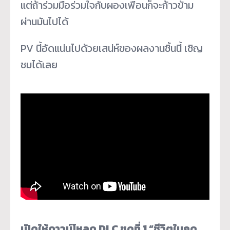
แต่ถ้าร่วมมือร่วมใจกับผองเพื่
อนก็จะก้าวข้าม
ผ่านมันไปได้
PV นี้อัดแน่นไปด้วยเสน่ห์
ของผลงานชิ้นนี้ เชิญ
ชมได้เลย
เปิดให้ดาวน์โหลด DLC ชุดที่ 1 “ชีวิตในฤดู