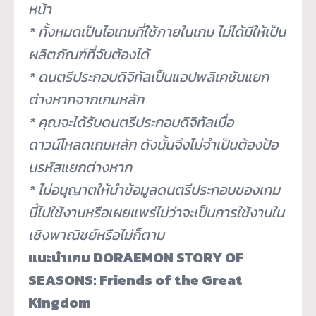
หน้
า
* ทั้งหมดเป็นไอเทมที่ใช้ภายในเกม ไม่ได้มีให้เป็น
ผลิตภัณฑ์ที่จั
บต้องได้
* ดนตรีประกอบดิจิทัลเป็นแอปพลิ
เคชันแยก
ต่างหากจากเกมหลัก
* คุณจะได้รับดนตรีประกอบดิจิทั
ลเมื่อ
ดาวน์โหลดเกมหลัก ดังนั้นจึงไม่จำเป็นต้องป้อ
นรหั
สแยกต่างหาก
* ไม่อนุญาตให้นำข้อมูลดนตรี
ประกอบของเกม
นี้ไปใช้งานหรื
อเผยแพร่ไม่ว่าจะเป็นการใช้
งานใน
เชิงพาณิชย์หรือไม่ก็ตาม
แนะนำเกม
DORAEMON STORY OF
SEASONS: Friends of the Great
Kingdom