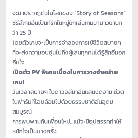
จะมาปรากฏตัวในโลกของ “Story of Seasons”
ซีรีส์เกมอันเป็นที่รักในหมู่นั
กเล่นเกมมายาวนานก
ว่า 25 ปี
โดยตัวเกมจะเป็นการจำลองการใช้
ชีวิตสบายๆ
ที่จะส่งความอบอุ่นไปถึงผู้เล่
นทุกคนได้รู้สึกอิ่มอก
อิ่มใจ
เปิดตัว
PV
พิเศษเนื่องในการวางจำหน่าย
เกม
!
วันเวลาสบายๆ ในดาวอิลีมาอันแสนงดงาม ชีวิต
ในฟาร์มที่โอบล้อมไปด้
วยธรรมชาติอันอุดม
สมบูรณ์
การพบพานกับเพื่อนใหม่…แม้
จะมีอุปสรรคทำให้
หนักใจเป็
นบางครั้ง