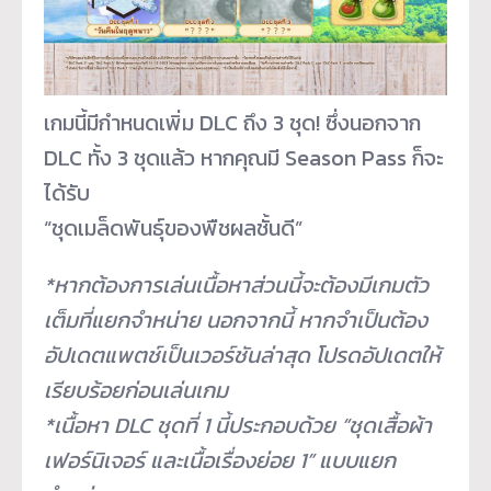
เกมนี้มีกำหนดเพิ่ม DLC ถึง 3 ชุด! ซึ่งนอกจาก
DLC ทั้ง 3 ชุดแล้ว หากคุณมี Season Pass ก็จะ
ได้รับ
“ชุดเมล็ดพันธุ์ของพืชผลชั้นดี”
*หากต้องการเล่นเนื้อหาส่วนนี้
จะต้องมีเกมตัว
เต็มที่แยกจำหน่
าย นอกจากนี้ หากจำเป็นต้อง
อัปเดตแพตช์เป็
นเวอร์ชันล่าสุด โปรดอัปเดตให้
เรียบร้อยก่อนเล่
นเกม
*เนื้อหา DLC ชุดที่ 1 นี้ประกอบด้วย “ชุดเสื้อผ้า
เฟอร์นิเจอร์ และเนื้อเรื่องย่อย 1” แบบแยก