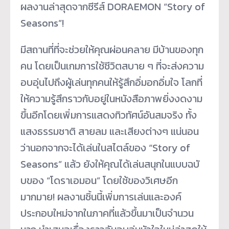
ผลงานล่าสุดจากซีรีส์ DORAEMON “Story of
Seasons”!
มีสถานที่ที่จะช่วยให้คุณผ่
อนคลาย มีบ้านของทุก
คน โดยเป็นเกมการใช้ชีวิตสบาย ๆ ที่จะส่งความ
อบอุ่นไปถึงผู้เล่
นทุกคนให้รู้สึกอิ่มอกอิ่มใจ โลกที่
ให้ความรู้สึกราวกับอยู่
ในหนังสือภาพยิ่งงดงาม
ขึ้นอี
กโดยเพิ่มการแสดงทิวทัศน์อั
นสมจริง ทั้ง
แสงธรรมชาติ สายลม และเสียงต่างๆ แน่นอน
ว่านอกจากจะได้เล่
นในสไตล์ของ “Story of
Seasons” แล้ว ยังให้คุณได้เล่นสนุกในแบบฉบั
บของ “โดราเอมอน” โดยใช้ของวิเศษอีก
มากมาย! ผลงานชิ้นนี้เพิ่มการเล่
นและองค์
ประกอบใหม่จากในภาคที่
แล้วขึ้นมาเป็นจำนวน