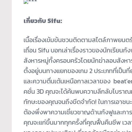
***
เกี่ยวกับ Sifu:
เนื้อเรื่องเข้มข้นชวนติ
ดตามสไตล์ภาพยนตร์กั
เถื่อน Sifu บอกเล่าเรื่องราวของนักเรียนกั
ง
สังหารหมู่ทั้
งครอบครัวโดยนักฆ่าลอบสังหาร
ตั้งอยู่บนทางแยกของเกม 2 ประเภทที่เป็นที่
และความตื่
นเต้นเหนือกาลเวลาของ beat’em
คชั่น 3D คุณจะได้ค้นพบความลึกลับโบราณ
ทักษะของคุณจนถึงขี
ดจำกัด! ในการเอาชนะกา
ต้องพึ่งพาความเชี่ยวชาญด้
านกังฟูและการว
คุณจะแก่ขึ้นมากทุกครั้งที่
คุณฟื้นคืนชีพ เวล