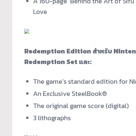
A 160-page ‘Behind the Art of Sifu
Love
Redemption Edition สำหรับ Ninte
Redemption Set และ:
The game’s standard edition for N
An Exclusive SteelBook®
The original game score (digital)
3 lithographs