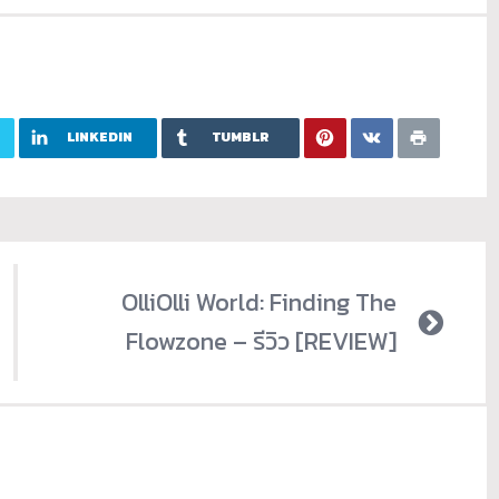
LINKEDIN
TUMBLR
OlliOlli World: Finding The
Flowzone – รีวิว [REVIEW]