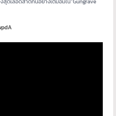
างสุดเลือดสาดกันอย่างเต็มอิ่มใน“Gungrave
swpdA