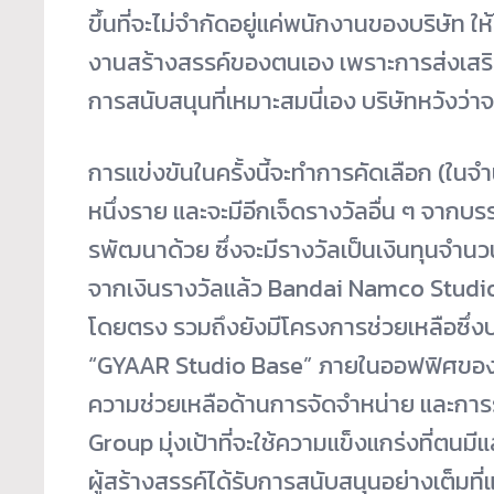
ขึ้
นที่จะไม่จำกัดอยู่แค่พนั
กงานของบริษัท ให้
งานสร้างสรรค์
ของตนเอง เพราะการส่งเสริ
การสนับสนุนที่
เหมาะสมนี่เอง บริษัทหวังว่าจ
การแข่งขันในครั้งนี้จะทำการคั
ดเลือก (ในจ
หนึ่งราย และจะมีอีกเจ็ดรางวัลอื่น ๆ จากบรร
รพั
ฒนาด้วย ซึ่งจะมีรางวัลเป็นเงินทุ
นจำนวน
จากเงินรางวัลแล้ว Bandai Namco Studios
โดยตรง รวมถึงยังมีโครงการช่วยเหลือซึ่
งป
“GYAAR Studio Base” ภายในออฟฟิศของ B
ความช่วยเหลือด้
านการจัดจำหน่าย และการร
Group มุ่งเป้าที่จะใช้ความแข็งแกร่
งที่ตนมีแล
ผู้สร้างสรรค์ได้รับการสนับสนุ
นอย่างเต็มที