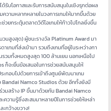
ได้รับโอกาสและรับการสนับสนุ
นในเชิงรุกต่อผล
มความหลากหลายในวงการเกมให้
มากขึ้นด้วย
ะช่วยกระตุ้
นตลาดวิดีโอเกมให้ก้าวไปไกลยิ่
งขึ้น
ำนวนสูงสุด) ผู้ชนะรางวัล Platinum Award มา
ดาเกมที่ส่งเข้ามา รวมถึงเกมที่อยู่ในระหว่างกา
รวมทั้งหมดสูงสุด 100 ล้านเยน นอกเหนือไป
 ก็จะยื่นข้อเสนอในการช่วยสนั
บสนุนให้
ระกอบไปด้วยการเข้าถึงศูนย์พั
ฒนาเกม
andai Namco Studios ด้วย อีกทั้งยังมี
่วมสร้าง IP ขึ้นมาด้วยกัน Bandai Namco
ะความรู้ซึ่
งสะสมมาหลายปีในการช่วยให้เหล่
า
่และกว้างขวาง!