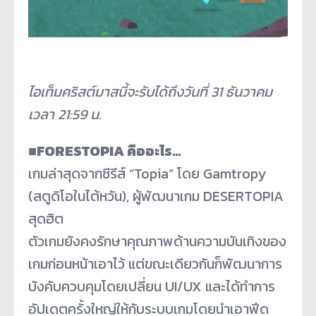
ไอเท็มคริสต์มาสนี้จะรับได้ถึงวันที่ 31 ธันวาคม
เวลา 21:59 น.
■FORESTOPIA คืออะไร…
เกมล่าสุดจากซีรีส์ “Topia” โดย Gamtropy
(สตูดิโอในไต้หวัน), ผู้พัฒนาเกม DESERTOPIA
สุดฮิต
ตัวเกมยังคงรักษาคุณภาพด้านความบันเทิงของ
เกมก่อนหน้าเอาไว้ แต่ขณะเดียวกันก็พัฒนาการ
บังคับควบคุมโดยเปลี่ยน UI/UX และได้ทำการ
อัปเดตครั้งใหญ่ให้กับระบบเกมโดยนำเอาฟีด