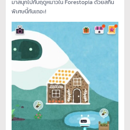
มาสนุกไปกับฤดูหนาวใน Forestopia ด้วยสกิน
พิเศษนี้กันเถอะ!