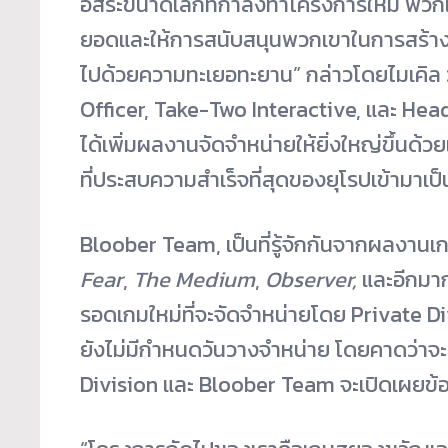
อิสระขนาดเล็กที่
กำลังทำโครงการใหม่ พวกเรา
ยอดและให้การสนับสนุ
นพวกเขาในการสร้า
ไปด้
วยความทะเยอทะยาน” กล่าวโดยไมเคิล 
Officer, Take-Two Interactive, และ Head 
ได้เพิ่
มผลงานจัดจำหน่ายให้ยิ่งใหญ่ขึ้
นด้วย
ที่ประสบความสำเร็จที่สุ
ดของยุโรปเข้ามาเป็
Bloober Team, เป็นที่รู้จักกั
นจากผลงานเก
Fear
,
The Medium
,
Observer,
และอีกมา
รอดเกมใหม่ที่จะจัดจำหน่
ายโดย Private Div
ยังไม่มีกำหนดวันวางจำหน่
าย โดยคาดว่าจะ
Division และ Bloober Team จะเปิดเผยข้อม