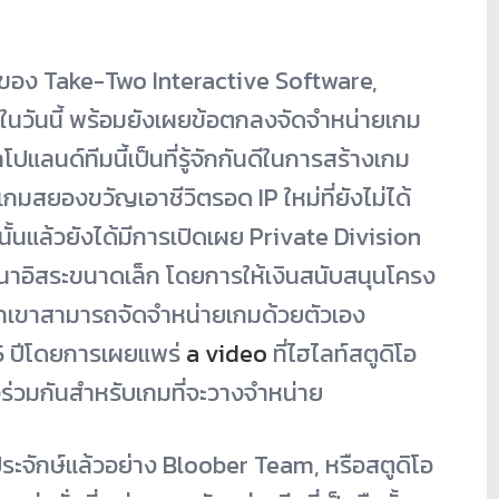
ของ Take-Two Interactive Software,
นวันนี้ พร้อมยังเผยข้อตกลงจัดจำหน่
ายเกม
ปแลนด์ทีมนี้
เป็นที่รู้จักกันดีในการสร้
างเกม
าเกมสยองขวั
ญเอาชีวิตรอด IP ใหม่ที่ยังไม่ได้
นแล้วยังได้มีการเปิ
ดเผย Private Division
นาอิ
สระขนาดเล็ก โดยการให้เงินสนับสนุ
นโครง
เขาสามารถจัดจำหน่ายเกมด้
วยตัวเอง
5 ปีโดยการเผยแพร่
a video
ที่ไฮไลท์สตูดิ
โอ
่วมกันสำหรับเกมที่
จะวางจำหน่าย
ะจักษ์แล้วอย่าง Bloober Team, หรือสตูดิโอ