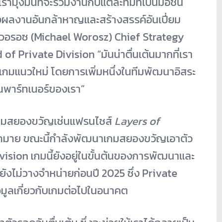
มุ่งมั่นที่จะร่วมงานกั
บแต่ละทีมที่เป็นมือชั้
น
งผลงานอันกล้
าหาญและสร้างสรรค์อันเปี่ยม
วอรอซ (Michael Worosz) Chief Strategy
of Private Division “มันน่าตื่นเต้นมากที่เรา
เกมแนวใหม่ โดยการเพิ่มหนึ่งในทีมพัฒนาอิ
สระ
นพาร์ทเนอร์
ของเรา”
มสยองขวัญเช่
นแฟรนไชส์
Layers of
กมาย ขณะนี้กำลังพัฒนาเกมสยองขวั
ญเอาตัว
ision เกมนี้ยังอยู่ในขั้นต้นของการพั
ฒนาและ
ยังไม่วางจำหน่ายก่
อนปี 2025 ซึ่ง Private
ูลเกี่ยวกับเกมต่
อไปในอนาคต