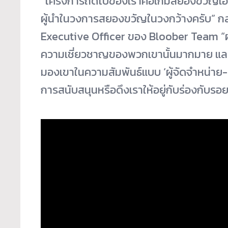
“โครงการถัดไปของเราคื
อเกมสยองขวัญเอา
ผู้
นำในวงการสยองขวัญในวงกว้างครั
บ” ก
Executive Officer ของ Bloober Team “ผมซ
ความเชี่ยวชาญของพวกเขานั้
นมากมาย และผ
มองเขาในความสัมพั
นธ์แบบ ‘ผู้จัดจำหน่าย-
การสนับสนุนหรือดึงเราให้อยู่กั
บร่องกับรอย