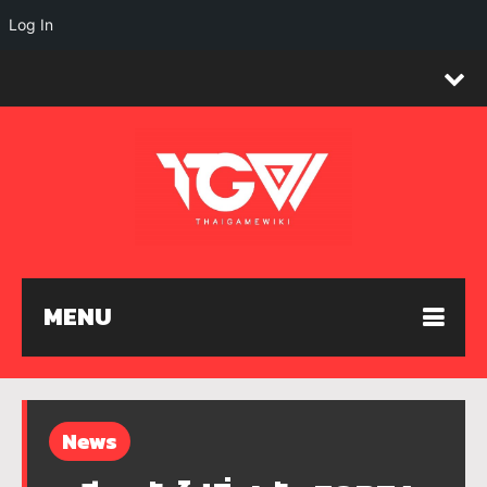
Log In
MENU
News