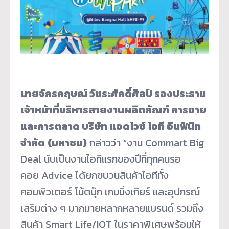
นายจักรกฤษณ์ วัชระศักดิ์ศิลป์ รองประธาน
เจ้าหน้าที่บริหารสายงานผลิตภัณฑ์ การขาย
และการตลาด บริษัท แอดไวซ์ ไอที อินฟินิท
จำกัด
(มหาชน)
กล่าวว่า “งาน Commart Big
Deal นับเป็นงานไอทีแรกของปีที่ทุกคนรอ
คอย Advice ได้ยกขบวนสินค้าไอทีทั้ง
คอมพิวเตอร์ โน้ตบุ๊ก เกมมิ่งเกียร์ และอุปกรณ์
เสริมต่าง ๆ มากมายหลากหลายแบรนด์ รวมถึง
สินค้า Smart Life/IOT ในราคาพิเศษพร้อมให้