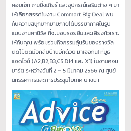
คอมเซ็ท เกมมิ่งเกียร์ และอุปกรณ์เสริมต่าง ๆ มา
ให้เลือกสรรค์ในงาน Commart Big Deal พบ
กับความสนุกมากมายภายใต้บรรยากาศในรูป
แบบงานคานิวัล ที่จะมอบรอยยิ้มและเสียงหัวเราะ
ให้กับคุณ พร้อมร่วมกิจกรรมลุ้นรับของรางวัล
ติดไม้ติดมือกลับบ้านอีกด้วย มาเจอกัน! ที่บูธ
แอดไวซ์ (A2,B2,B3,C5,D14 และ X1) ในงานคอม
มาร์ต ระหว่างวันที่ 2 – 5 มีนาคม 2566 ณ ศูนย์
นิทรรศการและการประชุมไบเทค บางนา