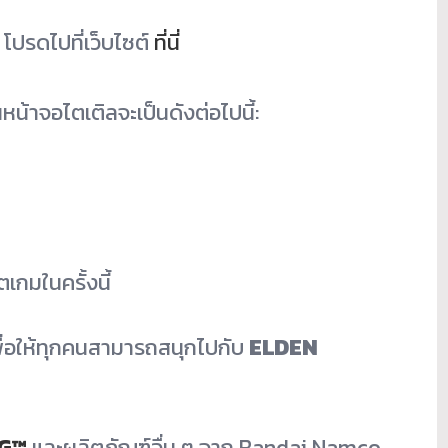
โปรดไปที่เว็บไซต์
ที่นี่
น้าจอไตเติลจะเป็นดั
งต่อไปนี้:
ตเกมในครั้
งนี้
อให้ทุ
กคนสามารถสนุกไปกับ
ELDEN
NG™
และผลิตภัณฑ์อื่น ๆ จาก Bandai Namco