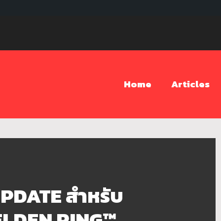
Home
Articles
UPDATE สำหรับ
 ELDEN RING™