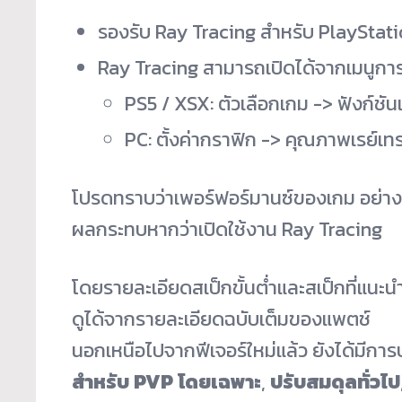
รองรับ Ray Tracing สำหรับ PlayStati
Ray Tracing สามารถเปิดได้จากเมนูการต
PS5 / XSX: ตัวเลือกเกม -> ฟังก์ชัน
PC: ตั้งค่ากราฟิก -> คุณภาพเรย์เท
โปรดทราบว่าเพอร์ฟอร์มานซ์
ของเกม อย่าง
ผลกระทบหากว่าเปิ
ดใช้งาน Ray Tracing
โดยรายละเอียดสเป็กขั้นต่ำ
และสเป็กที่แนะ
ดูได้จากรายละเอียดฉบั
บเต็มของแพตช์
นอกเหนือไปจากฟีเจอร์ใหม่แล้ว ยังได้มีการ
สำหรับ
PVP โดยเฉพาะ
,
ปรับสมดุลทั่วไป