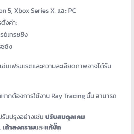
on 5, Xbox Series X, และ PC
ั้งค่
า:
เรย์เทรซซิง
รซซิง
เช่นเฟรมเรตและความละเอี
ยดภาพอาจได้รับ
นำหากต้องการใช้
งาน Ray Tracing นั้น สามารถ
ปรับปรุงอย่างเช่น
ปรับสมดุลเกม
,
เถ้าสงคราม
และ
แก้บั๊ก