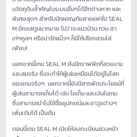
นวัตถุดิบสัำคัญในระบบอื่นๆได้อีกต่างหาก และ
พิเศษสุดๆ สำหรับนักผจญภัยสายแฟชั่น SEAL
M มีคอสตูมมากมาย ไม่ว่าจะแนวป่วน กวน ฮา
เท่ๆคูลๆ หรือน่ารักแบ๊วๆ ก็มีให้เลือกสวมใส่
เพียบ!
นอกจากนี้เกม SEAL M ยังมีกราฟฟิกที่สวยงาม
และสมจริง ซึ่งจะทำให้ผู้เล่นเหมือนได้อยู่ในโลก
ของเกมจริงๆ นอกจากนี้ยังมีสารพัดประโยชน์ที่
ผู้เล่นสามารถเก็บได้ เช่น ไอเท็ม และเงินในเกม
ซึ่งสามารถนำไปใช้ซื้ออุปกรณ์และอาวุธต่างๆ
เพิ่มเติมได้ เป็นต้น
ตอนนี้เกม SEAL M เปิดให้ลงทะเบียนล่วงหน้า