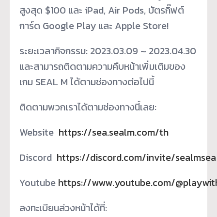
สูงสุด $100 และ iPad, Air Pods, บัตรกิ๊ฟต์
การ์ด Google Play และ Apple Store!
ระยะเวลากิจกรรม: 2023.03.09 ~ 2023.04.30
และสามารถติดตามความคืบหน้าเพิ่มเติมของ
เกม SEAL M ได้ตามช่องทางต่อไปนี้
ติดตามพวกเราได้ตามช่องทางนี้เลย:
Website
https://sea.sealm.com/th
Discord
https://discord.com/invite/sealmsea
Youtube
https://www.youtube.com/@playwit
ลงทะเบียนล่วงหน้าได้ที่: