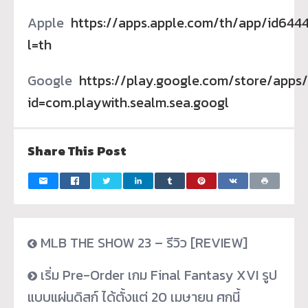
Apple
https://apps.apple.com/th/app/id64
l=th
Google
https://play.google.com/store/apps/
id=com.playwith.sealm.sea.googl
Share This Post
MLB THE SHOW 23 – รีวิว [REVIEW]
เริ่ม Pre-Order เกม Final Fantasy XVI รูป
แบบแผ่นดิสก์ ได้ตั้งแต่ 20 เมษายน ศกนี้