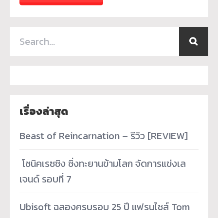
เรื่องล่าสุด
Beast of Reincarnation – รีวิว [REVIEW]
­ โซนิคเรซซิง ซิ่งทะยานข้ามโลก จัดการแข่งเล
เจนด์ รอบที่ 7
Ubisoft ฉลองครบรอบ 25 ปี แฟรนไชส์ Tom