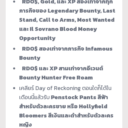
RDO$, Gold, และ XP สองเท่าจากทุก
ภารกิจของ Legendary Bounty, Last
Stand, Call to Arms, Most Wanted
และ Il Sovrano Blood Money
Opportunity
RDO$ สองเท่าจากภารกิจ Infamous
Bounty
RDO$ และ XP สามเท่าจากอีเวนต์
Bounty Hunter Free Roam
เคลียร์ Day of Reckoning ตอนใดก็ได้ใน
เดือนนี้แล้วรับ
Penstock Pants สีฟ้า
สำหรับตัวละครชาย หรือ Hollyfield
Bloomers สีเงินและดำสำหรับตัวละคร
หญิง