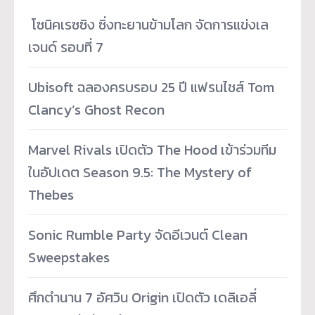
­ โซนิคเรซซิง ซิ่งทะยานข้ามโลก จัดการแข่งเล
เจนด์ รอบที่ 7
Ubisoft ฉลองครบรอบ 25 ปี แฟรนไชส์ Tom
Clancy’s Ghost Recon
Marvel Rivals เปิดตัว The Hood เข้าร่วมทีม
ในอัปเดต Season 9.5: The Mystery of
Thebes
Sonic Rumble Party จัดอีเวนต์ Clean
Sweepstakes
ศึกตำนาน 7 อัศวิน Origin เปิดตัว เดลิเอลี่