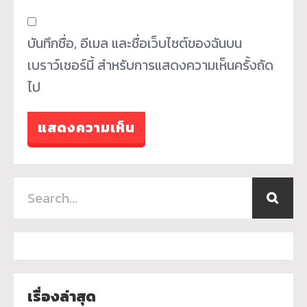
บันทึกชื่อ, อีเมล และชื่อเว็บไซต์ของฉันบน
เบราว์เซอร์นี้ สำหรับการแสดงความเห็นครั้งถัด
ไป
เรื่องล่าสุด