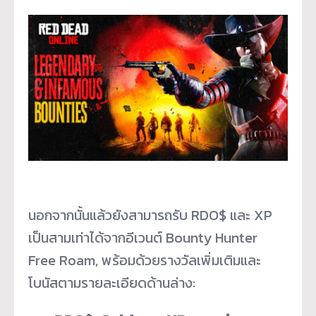
นอกจากนั้นแล้วยังสามารถรับ RDO$ และ XP
เป็นสามเท่าได้จากอีเวนต์ Bounty Hunter
Free Roam, พร้อมด้วยรางวัลเพิ่มเติ
มและ
โบนัสตามรายละเอียดด้านล่
าง: