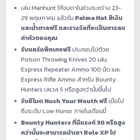
เล่น Manhunt ให้จบตาในช่วงระหว่าง 23-
29 พฤษภาคม แล้วรับ
Palma Hat สีเงิน
และน้ำตาลฟรี และรางวัลที่จะเป็นการลบ
ค่าหั
วของคุณ
รับแคร์แพ็กเกจฟรี
ประกอบไปด้วย
Poison Throwing Knives 20 เล่ม,
Express Repeater Ammo 100 นัด และ
Express Rifle Ammo สำหรับ Bounty
Hunters เลเวล 5 หรือสูงกว่านั้นขึ้นไป
รับอีโมต Hush Your Mouth ฟรี
เมื่อไป
ถึงระดับ Low Honor ภายในเดือนนี้
Bounty Hunters ที่มีแรงก์ 30 หรือสูง
กว่านั้นจะสามารถนำเอา Role XP ไป