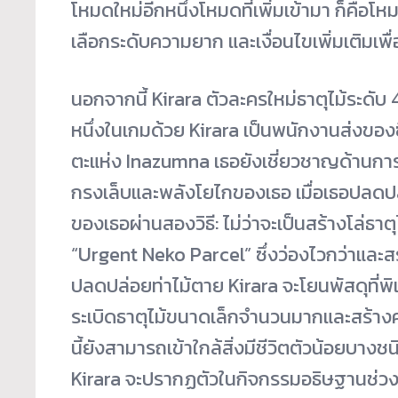
โหมดใหม่อีกหนึ่งโหมดที่เพิ่มเข้ามา ก็คือ
เลือกระดับความยาก และเงื่อนไขเพิ่มเติมเพื
นอกจากนี้ Kirara ตัวละครใหม่ธาตุไม้ระดับ 4
หนึ่งในเกมด้วย Kirara เป็นพนักงานส่งของ
ตะแห่ง Inazumna เธอยังเชี่ยวชาญด้านกา
กรงเล็บและพลังโยไกของเธอ เมื่อเธอปลดปล
ของเธอผ่านสองวิธี: ไม่ว่าจะเป็นสร้างโล่ธาต
“Urgent Neko Parcel” ซึ่งว่องไวกว่าและสร้
ปลดปล่อยท่าไม้ตาย Kirara จะโยนพัสดุที่พิ
ระเบิดธาตุไม้ขนาดเล็กจำนวนมากและสร้างค
นี้ยังสามารถเข้าใกล้สิ่งมีชีวิตตัวน้อยบางช
Kirara จะปรากฏตัวในกิจกรรมอธิษฐานช่วงต