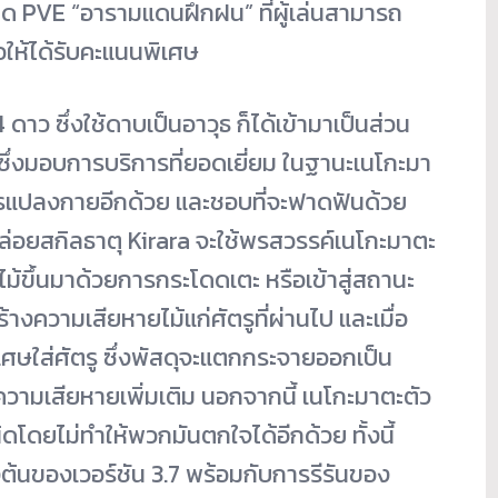
โหมด PVE “อารามแดนฝึกฝน” ที่ผู้เล่นสามารถ
่อให้ได้รับคะแนนพิเศษ
 ดาว ซึ่งใช้ดาบเป็นอาวุธ ก็ได้เข้ามาเป็นส่วน
ซึ่งมอบการบริการที่ยอดเยี่ยม ในฐานะเนโกะมา
รแปลงกายอีกด้วย และชอบที่จะฟาดฟันด้วย
่อยสกิลธาตุ Kirara จะใช้พรสวรรค์เนโกะมาตะ
ุไม้ขึ้นมาด้วยการกระโดดเตะ หรือเข้าสู่สถานะ
างความเสียหายไม้แก่ศัตรูที่ผ่านไป และเมื่อ
เศษใส่ศัตรู ซึ่งพัสดุจะแตกกระจายออกเป็น
วามเสียหายเพิ่มเติม นอกจากนี้ เนโกะมาตะตัว
นิดโดยไม่ทำให้พวกมันตกใจได้อีกด้วย ทั้งนี้
้นของเวอร์ชัน 3.7 พร้อมกับการรีรันของ