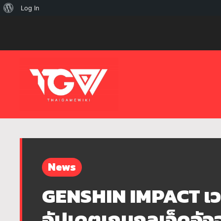
เกี่ยว
Log In
กับ
เวิร์ด
เพรส
News
GENSHIN IMPACT เวอ
อัปเดตเกมกลเจ็ดอัจฉร