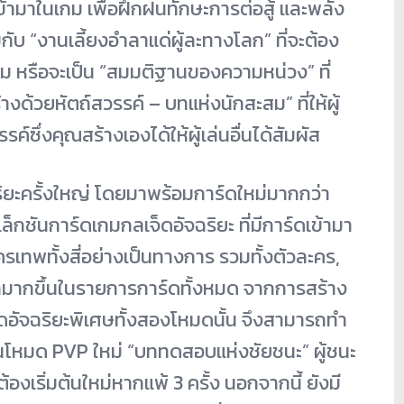
้ามาในเกม เพื่อฝึกฝนทักษะการต่อสู้ และพลัง
บ “งานเลี้ยงอำลาแด่ผู้ละทางโลก” ที่จะต้อง
สาม หรือจะเป็น “สมมติฐานของความหน่วง” ที่
างด้วยหัตถ์สวรรค์ – บทแห่งนักสะสม” ที่ให้ผู้
ค์ซึ่งคุณสร้างเองได้ให้ผู้เล่นอื่นได้สัมผัส
ริยะครั้งใหญ่ โดยมาพร้อมการ์ดใหม่มากกว่า
กชันการ์ดเกมกลเจ็ดอัจฉริยะ ที่มีการ์ดเข้ามา
ะครเทพทั้งสี่อย่างเป็นทางการ รวมทั้งตัวละคร,
ือกมากขึ้นในรายการการ์ดทั้งหมด จากการสร้าง
็ดอัจฉริยะพิเศษทั้งสองโหมดนั้น จึงสามารถทำ
ในโหมด PVP ใหม่ “บททดสอบแห่งชัยชนะ” ผู้ชนะ
้องเริ่มต้นใหม่หากแพ้ 3 ครั้ง นอกจากนี้ ยังมี