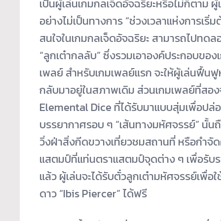
เป็นผู้เล่นเกมกลเจ็ดอัจฉริยะหรือไม่ก็ตาม ผ
อย่างไม่เป็นทางการ “ช่วงเวลาแห่งการเริ่มต้
สนใจในเกมกลเจ็ดอัจฉริยะ สามารถไปทดลองเล
“ลูกเต๋ากลลับ” ซึ่งรวมเอาองค์ประกอบของ
เพลย์ สำหรับเกมเพลย์แรก จะให้ผู้เล่นฟื้นฟ
กลับมาอยู่ในสภาพเดิม ส่วนเกมเพลย์ที่สองจ
Elemental Dice ที่ได้รับมาแบบสุ่มเพื่อปล่อ
บรรยากาศรอบ ๆ “เส้นทางมหัศจรรย์” นั้นถื
วิ่งฝ่าสิ่งกีดขวางเที่ยวชมสถานที่ หรือกำ
แสตมป์ที่แท่นตราแสตมป์จุดต่าง ๆ เพื่อรับราง
แล้ว ผู้เล่นจะได้รับตั๋วลูกเต๋ามหัศจรรย์เพื
ดาว “Ibis Piercer” ได้ฟรี