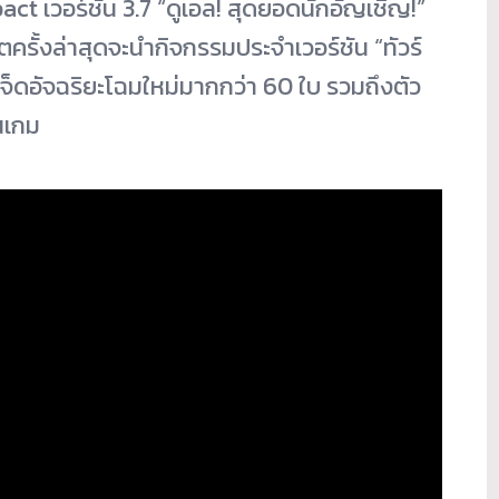
act เวอร์ชัน 3.7 “ดูเอล! สุดยอดนักอัญเชิญ!”
ครั้งล่าสุดจะนำกิจกรรมประจำเวอร์ชัน “ทัวร์
็ดอัจฉริยะโฉมใหม่มากกว่า 60 ใบ รวมถึงตัว
ในเกม