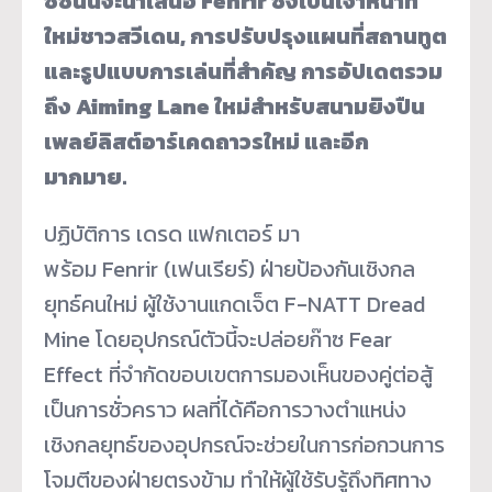
ซีซันนี้จะนำเสนอ
Fenrir
ซึ่งเป็นเจ้าหน้าที่
ใหม่ชาวสวีเดน
,
การปรับปรุงแผนที่สถานทูต
และรูปแบบการเล่นที่สำคัญ การอัปเดตรวม
ถึง
Aiming Lane
ใหม่สำหรับสนามยิงปืน
เพลย์ลิสต์อาร์เคดถาวรใหม่ และอีก
มากมาย
.
ปฏิบัติการ เดรด แฟกเตอร์ มา
พร้อม Fenrir (เฟนเรียร์) ฝ่ายป้องกันเชิงกล
ยุทธ์คนใหม่ ผู้ใช้งานแกดเจ็ต F-NATT Dread
Mine โดยอุปกรณ์ตัวนี้จะปล่อยก๊าซ Fear
Effect ที่จำกัดขอบเขตการมองเห็นของคู่ต่อสู้
เป็นการชั่วคราว ผลที่ได้คือการวางตำแหน่ง
เชิงกลยุทธ์ของอุปกรณ์จะช่วยในการก่อกวนการ
โจมตีของฝ่ายตรงข้าม ทำให้ผู้ใช้รับรู้ถึงทิศทาง