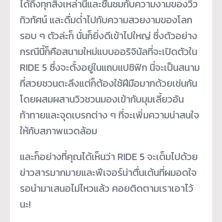
ได้ถึงทุกสิ่งเหล่านี้และชื่นชมกับความงามของวิว
ทิวทัศน์ และดื่มด่ำไปกับความสวยงามของโลก
รอบ ๆ ตัวล่ะก็ นั่นก็ยิ่งดีเข้าไปใหญ่ ซึ่งตัวอย่าง
กรณีนี้ก็คือสนามใหม่แบบออริจินัลที่จะเปิดตัวใน
RIDE 5 ซึ่งจะตั้งอยู่ในแถบแปซิฟิก นี่จะเป็นสนาม
ที่สวยชวนตะลึงแต่ก็ต้องใช้ฝีมือมากด้วยเช่นกัน
โดยผสมผสานวิวชวนมองเข้ากับมุมเลี้ยวอัน
ท้าทายและจุดเบรกต่าง ๆ ที่จะเพิ่มความน่าสนใจ
ให้กับสภาพแวดล้อม
และก็อย่างที่คุณได้เห็นว่า RIDE 5 จะเต็มไปด้วย
ข่าวสารมากมายและฟีเจอร์น่าตื่นเต้นที่ผมอดใจ
รอนำมาเสนอไม่ไหวแล้ว คอยติดตามเราเอาไว้
นะ!