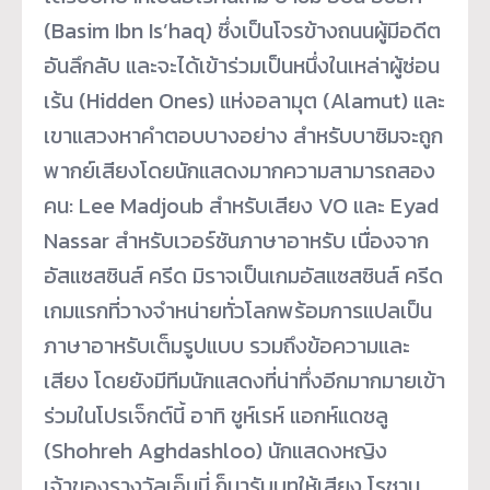
(Basim Ibn Is’haq) ซึ่งเป็นโจรข้างถนนผู้มีอดีต
อันลึกลับ และจะได้เข้าร่วมเป็นหนึ่งในเหล่าผู้ซ่อน
เร้น (Hidden Ones) แห่งอลามุต (Alamut) และ
เขาแสวงหาคำตอบบางอย่าง สำหรับบาซิมจะถูก
พากย์เสียงโดยนักแสดงมากความสามารถสอง
คน: Lee Madjoub สำหรับเสียง VO และ Eyad
Nassar สำหรับเวอร์ชันภาษาอาหรับ เนื่องจาก
อัสแซสซินส์ ครีด มิราจเป็นเกมอัสแซสซินส์ ครีด
เกมแรกที่วางจำหน่ายทั่วโลกพร้อมการแปลเป็น
ภาษาอาหรับเต็มรูปแบบ รวมถึงข้อความและ
เสียง โดยยังมีทีมนักแสดงที่น่าทึ่งอีกมากมายเข้า
ร่วมในโปรเจ็กต์นี้ อาทิ ชูห์เรห์ แอกห์แดชลู
(Shohreh Aghdashloo) นักแสดงหญิง
เจ้าของรางวัลเอ็มมี่ ก็มารับบทให้เสียง โรชาน