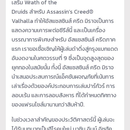
เสริม Wrath of the
Druids สำหรับ Assassin’s Creed®
Valhalla ทำให้อัสแซสซินส์ ครีด มิราจเป็นการ
แสดงความเคารพต่อซีรีส์นี้ และเป็นเครื่อง
บรรณาการพิเศษสำหรับ อัสแซสซินส์ ครีดภาค
แรก เราขอเชื้อเชิญให้ผู้เล่นดำดิ่งสู่กรุงแบกแดด
อันงดงามในศตวรรษที่ 9 ซึ่งเป็นจุดสูงสุดของ
ยุคทองในสมัยนั้น ทั้งนี้ อัสแซสซินส์ ครีด มิราจ
นำเสนอประสบการณ์แอ็คชันผจญภัยที่เน้นการ
เล่าเรื่องด้วยองค์ประกอบการเล่นปาร์กัวร์ การ
ลอบเร้น และการลอบสังหาร ที่ได้กำหนดทิศทาง
ของแฟรนไชส์มานานกว่าสิบห้าปี.
ในช่วงเวลาสำคัญของประวัติศาสตร์นี้ ผู้เล่นจะ
ได้รับบทบาทเป็นฮีโรคนใหม่ บาซิม อิบน์ อิซฮัค