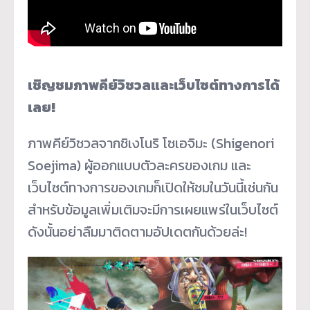
เชิญชมภาพคีย์วิชวลและเว็บไซต์
ทางการได้
เลย!
ภาพคีย์วิชวลจากชิเงโนริ โซเอจิมะ (Shigenori
Soejima) ผู้ออกแบบตัวละครของเกม และ
เว็บไซต์ทางการของเกมก็เปิ
ดให้ชมในวันนี้เช่นกัน
สำหรับข้อมูลเพิ่มเติมจะมี
การเผยแพร่ในเว็บไซต์
ดังนั้นอย่าลืมมาติดตามอัปเดตกั
นด้วยล่ะ!