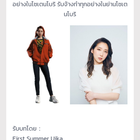
อย่างในโซเตนโบริ รับจ้างทำทุกอย่างในย่านโซเต
นโบริ
รับบทโดย：
First Summer Uika