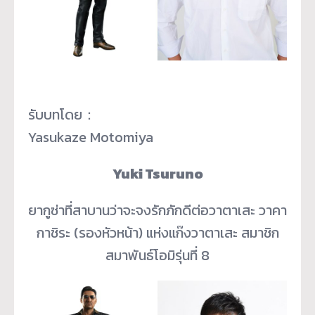
รับบทโดย：
Yasukaze Motomiya
Yuki Tsuruno
ยากูซ่าที่สาบานว่าจะจงรักภักดีต่อวาตาเสะ วาคา
กาชิระ (รองหัวหน้า) แห่งแก๊งวาตาเสะ สมาชิก
สมาพันธ์โอมิรุ่นที่ 8