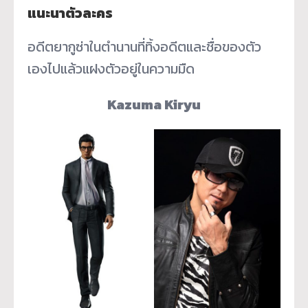
แนะนาตัวละคร
อดีตยากูซ่าในตำนานที่ทิ้งอดีตและชื่อของตัว
เองไปแล้วแฝงตัวอยู่ในความมืด
Kazuma Kiryu