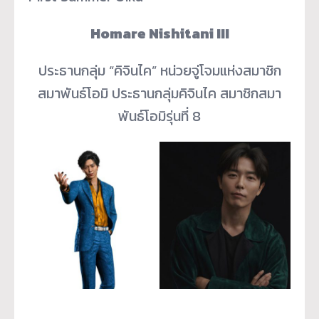
Homare Nishitani III
ประธานกลุ่ม “คิจินไค” หน่วยจู่โจมแห่งสมาชิก
สมาพันธ์โอมิ ประธานกลุ่มคิจินไค สมาชิกสมา
พันธ์โอมิรุ่นที่ 8