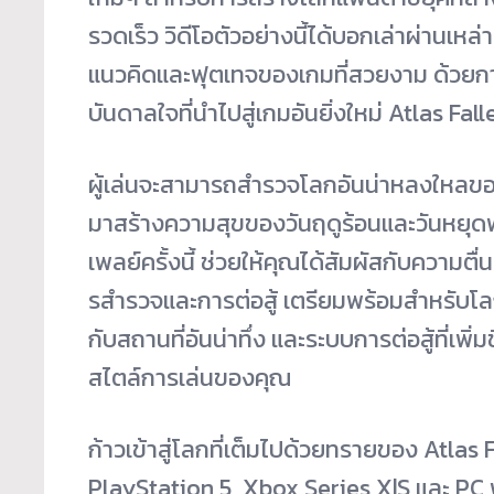
รวดเร็ว วิดีโอตัวอย่างนี้ได้บอกเล่าผ่
านเหล่
แนวคิดและฟุตเทจของเกมที่
สวยงาม ด้วยกา
บันดาลใจที่นำไปสู่
เกมอันยิ่งใหม่ Atlas Fall
ผู้เล่นจะสามารถสำรวจโลกอันน่
าหลงใหลของ A
มาสร้างความสุขของวันฤดูร้
อนและวันหยุด
เพลย์ครั้
งนี้ ช่วยให้คุณได้สัมผัสกับความตื่
น
รสำรวจและการต่อสู้ เตรียมพร้อมสำหรับโลกท
กั
บสถานที่อันน่าทึ่ง และระบบการต่อสู้ที่เพิ่มข
สไตล์
การเล่นของคุณ
ก้าวเข้าสู่โลกที่เต็มไปด้
วยทรายของ Atlas Fa
PlayStation 5, Xbox Series X|S และ PC พ