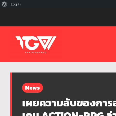
เกี่ยว
Log In
กับ
เวิร์ด
เพรส
News
เผยความลับของการส
เกม ACTION-RPG ล่