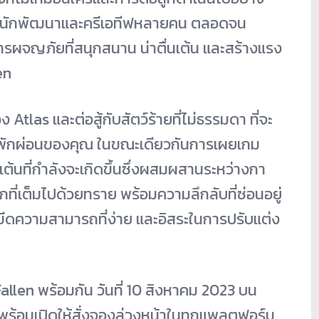
านักพัฒนาและครีเอที
ฟหลายคน ตลอดจน
รผจญภัยที่สนุกสนาน น่าตื่นเต้น และสร้างแรง
en
tlas และต่อสู้กับสัตว์ร้ายที่ไม่
ธรรมดา ที่จะ
พักผ่อนของคุณ ในขณะเดียวกันการเผยเกม
เต้นที่กำลังจะเกิดขึ้นซึ่
งผสมผสานระหว่
างกา
ี่เต็
มไปด้วยทราย พร้อมความลึกลับที่ซ่อนอยู่
ี
ดความสามารถที่ง่าย และอิสระในการปรับแต่ง
llen พร้อมกัน วันที่ 10 สิงหาคม 2023 บน
ร้อมเปิดให้สั่งจองล่วงหน้
าในทุกแพลตฟอร์ม