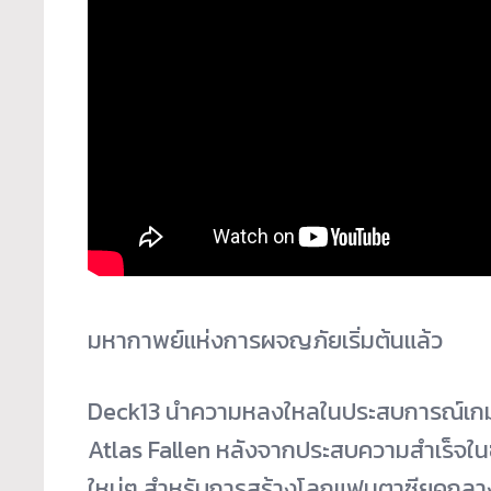
มหากาพย์แห่งการผจญภัยเริ่มต้
นแล้ว
Deck13 นำความหลงใหลในประสบการณ์เกม Ac
Atlas Fallen หลังจากประสบความสำเร็จในซี
ใหม่
ๆ สำหรับการสร้างโลกแฟนตาซียุ
คกลาง