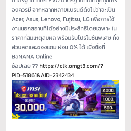
มาตรฐาน Intel EVO มาตรฐานที่โน๊ตบุ๊คทุกเครื่
องควรมี จากหลากหลายแบรนด์ดังไม่ว่
าจะเป็น
Acer, Asus, Lenovo, Fujitsu, LG เพื่อการใช้
งานนอกสถานที่ได้อย่
างมีประสิทธิโดยเฉพาะ ใน
ราคาที่สมเหตุสมผล พร้อมรับโปรโมชันพิเศษ ทั้ง
ส่วนลดและของแถม ผ่อน 0% ได้ เมื่อซื้อที่
BaNANA Online
ช้อปเลย ??
https://clk.omgt3.com/?
PID=51861&AID=2342434