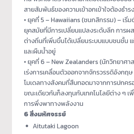
สายสัมพันธ์ของความเข้าอกเข้
าใจต้องธำรง
• ยุคที่ 5 – Hawaiians (ชนกสิกรรม) – เร
ยุคสมัยที่มี
การเปลี่ยนแปลงระดับลึก การผ
ต่างถิ่นที่เพิ่มขึ้
นได้เปลี่ยนระบบแบบชนชั้น แ
และผืนน้ำอยู่
• ยุคที่ 6 – New Zealanders (นักวิทยาศาส
เร่งการเคลื่อนตั
วออกจากจักรวรรดิอังกฤษ
โมเดลทางสั
งคมที่สืบทอดมาจากการปกคร
ขณะเดียวกันก็ลงทุนกับเทคโนโลยี
ต่าง ๆ เพ
การพึ่
งพาทางพลังงาน
6 สิ่งมหัศจรรย์
Aitutaki Lagoon