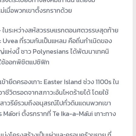
เมื่
อพวกเขาตั้งรกรากด้วย
 ในระหว่างสหั
สวรรษแรกตอนศตวรรษสุดท้าย
 Uvea ที่รวมกันเป็นแหลม คือถิ่นกำเนิดของ
่แห่งนี้ ชาว Polynesians ได้พัฒนาเทคนิ
ใช้ออกพิชิตแปซิฟิก
i เข้ายึดครองเกาะ Easter Island ช่วง 1100s ใน
าชีวิ
ตรอดจากสภาวะอันโหดร้ายได้ โดยใช้
สาวรีย์รวมถึ
งอนุสรณ์ไปทั่วดินแดนพวกเขา
ร Māori ตั้งรกรากที่ Te Ika-a-Māui เกาะทาง
แบ่งโครงสร้างเป็นเผ่
าและครอบครัวขยาย ที่