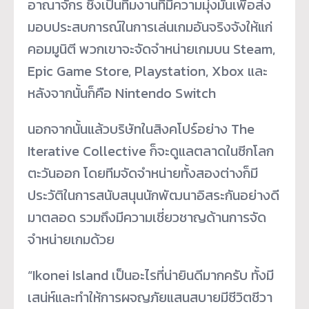
อาณาจักร ซึ่งเป็นทีมงานที่มีความมุ่งมั่
นเพื่อส่ง
มอบประสบการณ์ในการเล่
นเกมอันจริงจังให้แก่
คอมมูนิตี พวกเขาจะจัดจำหน่ายเกมบน Steam,
Epic Game Store, Playstation, Xbox และ
หลังจากนั้นก็คือ Nintendo Switch
นอกจากนั้นแล้วบริษัทในสิงคโปร์
อย่าง The
Iterative Collective ก็จะดูแลตลาดในซีกโลก
ตะวันออก โดยทีมจัดจำหน่ายทั้งสองต่างก็
มี
ประวัติในการสนับสนุนนักพั
ฒนาอิสระกันอย่างดี
มาตลอด รวมถึงมีความเชี่ยวชาญด้านการจั
ด
จำหน่ายเกมด้วย
“Ikonei Island เป็นอะไรที่น่ายินดีมากครับ ทั้งมี
เสน่ห์และทำให้การผจญภั
ยแสนสบายมีชีวิตชีวา