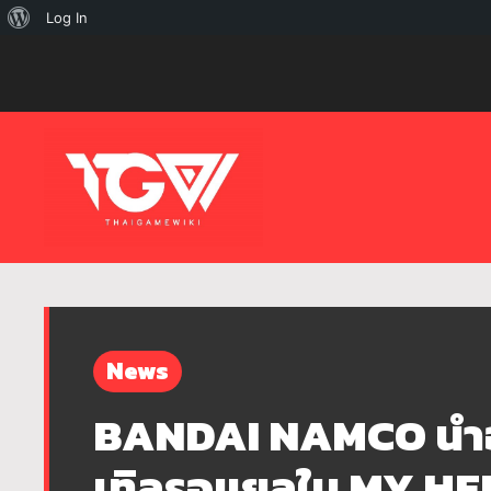
เกี่ยว
Log In
กับ
เวิร์ด
เพรส
News
BANDAI NAMCO นำอ
เทิลรอแยลใน MY H