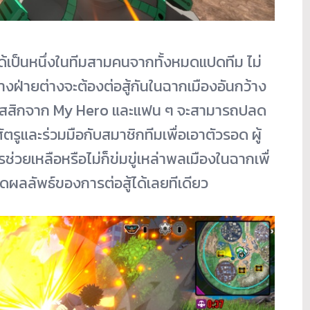
ได้เป็นหนึ่งในที
มสามคนจากทั้งหมดแปดทีม ไม่
างฝ่ายต่างจะต้องต่อสู้กั
นในฉากเมืองอันกว้าง
สสิกจาก My Hero และแฟน ๆ จะสามารถปลด
ั
ตรูและร่วมมือกับสมาชิกทีมเพื่
อเอาตัวรอด ผู้
ช่วยเหลือหรือไม่
ก็ข่มขู่เหล่าพลเมืองในฉากเพื่
นดผลลัพธ์
ของการต่อสู้ได้เลยทีเดียว