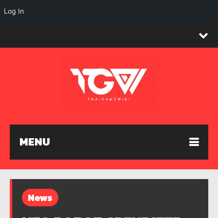
Log In
MENU
News