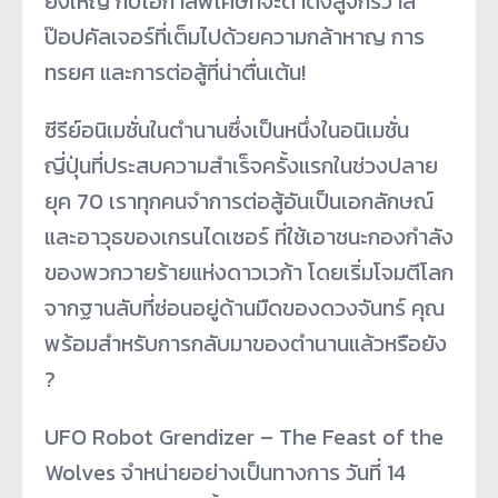
ยิ่
งใหญ่ กับโอกาสพิเศษที่จะดำดิ่งสู่จั
กรวาล
ป๊อปคัลเจอร์ที่เต็มไปด้
วยความกล้าหาญ การ
ทรยศ และการต่อสู้ที่น่าตื่นเต้น!
ซีรีย์อนิเมชั่นในตำนานซึ่งเป็
นหนึ่งในอนิเมชั่น
ญี่ปุ่นที่
ประสบความสำเร็จครั้งแรกในช่
วงปลาย
ยุค 70 เราทุกคนจำการต่อสู้อันเป็
นเอกลักษณ์
และอาวุ
ธของเกรนไดเซอร์ ที่ใช้เอาชนะกองกำลั
ง
ของพวกวายร้ายแห่งดาวเวก้า โดยเริ่มโจมตีโลก
จากฐานลับที่ซ่
อนอยู่ด้านมืดของดวงจันทร์ คุณ
พร้อมสำหรับการกลั
บมาของตำนานแล้วหรือยัง
?
UFO Robot Grendizer – The Feast of the
Wolves จำหน่ายอย่างเป็นทางการ วันที่ 14