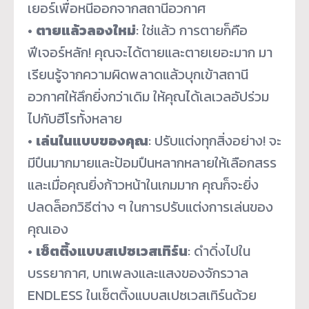
เยอร์เพื่อหนี
ออกจากสถานีอวกาศ
•
ตายแล้วลองใหม่
: ใช่แล้ว การตายก็คือ
ฟีเจอร์หลัก! คุณจะได้ตายและตายเยอะมาก มา
เรียนรู้จากความผิดพลาดแล้วบุ
กเข้าสถานี
อวกาศให้ลึกยิ่งกว่
าเดิม ให้คุณได้เลเวลอัปร่วม
ไปกับฮี
โรทั้งหลาย
•
เล่นในแบบของคุณ
: ปรับแต่งทุกสิ่งอย่าง! จะ
มีปืนมากมายและป้อมปื
นหลากหลายให้เลือกสรร
และเมื่อคุณยิ่งก้าวหน้
าในเกมมาก คุณก็จะยิ่ง
ปลดล็อกวิธีต่าง ๆ ในการปรับแต่งการเล่นของ
คุณเอง
•
เซ็ตติ้งแบบสเปซเวสเทิร์น
: ดำดิ่งไปใน
บรรยากาศ, บทเพลงและแสงของจักรวาล
ENDLESS ในเซ็ตติ้งแบบสเปซเวสเทิร์นด้
วย