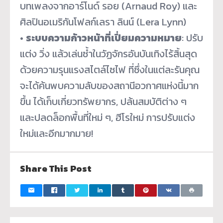
บทเพลงจากอาร์โนด์ รอย (Arnaud Roy) และ
ศิลปินอเมริกันโฟลก์เลรา ลินน์ (Lera Lynn)
•
ระบบความก้าวหน้าที่เปี่
ยมความหมาย
: ปรับ
แต่ง วิ่ง แล้วเล่นซ้ำในวัฏจักรอันบันเทิ
งไร้สิ้นสุด
ด้วยความรุนแรงสไตล์
ไซไฟ ที่ซึ่งในแต่ละรันคุณ
จะได้ค้
นพบความลับของสถานีอวกาศแห่งนี้
มาก
ขึ้น ได้เก็บเกี่ยวทรัพยากร, ปล้นสมบัติต่าง ๆ
และปลดล็อกพื้นที่ใหม่ ๆ, ฮีโรใหม่ การปรับแต่ง
ใหม่และอีกมากมาย!
Share This Post