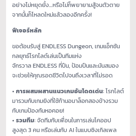
อย่างไม่หยุดยั้
ง…หรือไม่ก็พยายามสู้จนตัวตาย
จากนั้นก็โหลดใหม่แล้วลองอีกครั้
ง!
ฟีเจอร์หลัก
ขอต้อนรับสู่ ENDLESS Dungeon, เกมแอ็กชัน
กลยุทธ์โรกไลต์เล่
นเป็นทีมแห่ง
จักรวาล ENDLESS ที่ปืน, ป้อมปืนและมันสมอง
จะช่วยให้คุ
ณรอดชีวิตไปจนถึงเวลาที่ไม่รอด
•
การผสมผสานแนวเกมอันโดดเด่น
: โรกไลต์
มารวมกับเกมยิงที่ใช้ก้
านอนาล็อกสองข้างรวม
กับเกมป้
องกันหอคอย!
•
รวมทีม
: จัดทีมกับเพื่อนในการเล่
นโคออป
สูงสุด 3 คน หรือเล่นกับ AI ในแบบซิงเกิลเพล