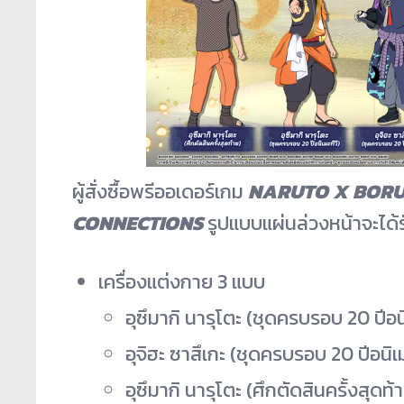
ผู้สั่งซื้อพรีออเดอร์เกม
NARUTO X BORUT
CONNECTIONS
รูปแบบแผ่นล่วงหน้าจะได้ร
เครื่องแต่งกาย 3 แบบ
อุซึมากิ นารุโตะ (ชุดครบรอบ 20 ปีอนิ
อุจิฮะ ซาสึเกะ (ชุดครบรอบ 20 ปีอนิเม
อุซึมากิ นารุโตะ (ศึกตัดสินครั้งสุดท้