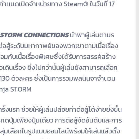
กำหนดเปิดจำหน่ายทาง Steam® ในวันที่ 17
 STORM CONNECTIONS
นำพาผู้เล่นตามร
่อสู้ระดับมหากาพย์
ของพวกเขาตามเนื้อเรื่อง
กับเนื้อเรื่
องพิเศษซึ่งได้รับการสรรค์สร้
าง
วเดิ
นเรื่อง ยิ่งไปกว่านั้นผู้เล่นยั
งสามารถเลือก
30 ตัวละคร ซึ่งเป็นการรวมพลนิ
นจาจำนวน
Ninja STORM
ั้งแรก ช่วยให้ผู้เล่นปล่อยท่าต่อสู้
ได้ง่ายยิ่งขึ้น
ดปุ่มเพียงปุ่มเดียว การต่อสู้จัดอันดับและการ
ุ่มเลือกในรู
ปแบบออนไลน์พร้อมให้เล่นแล้วตั้
ง