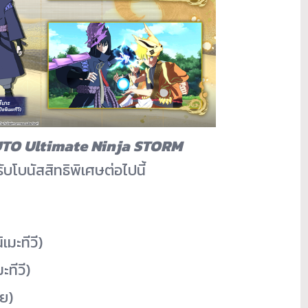
O Ultimate Ninja STORM
ับโบนั
สสิทธิพิเศษต่อไปนี้
เมะทีวี)
ะทีวี)
าย)