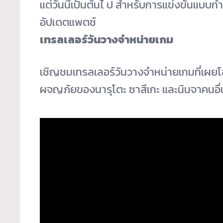
แต่วันนี้เป็นต้นไ ป สำหรับการแข่งขั
นแบบกำห
อัปเดตแพตช์
เทรลเลอร์วันวางจำหน่ายเกม
เชิญชมเทรลเลอร์วันวางจำหน่
ายเกมที่เผย
ผจญภั
ยของนารุโตะ ซาสึเกะ และนินจาคนอื่