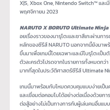
X|S, Xbox One, Nintendo Switch™ และมี
พฤศจิกายน 2023
NARUTO X BORUTO Ultimate Ninja
อยเรื่
องราวของนารุโตะและซาสึเกะผ่
านการต
หลั
กของซีรีส์ NARUTO นอกจากนี้ยังมาพร้อม
ขึ้นมาเพื่อเกมนี้
โดยเฉพาะและมีโบรุโตะเป็นตั
ตัวละครตั
วโปรดจากในรายการทั้งหมดกว่า 1
มากที่สุดในประวัติ
ศาสตร์ซีรีส์ Ultimate 
เกมนี้มาพร้อมกับโหมดควบคุ
มแบบง่ายเป็นคร
และเชื่อมต่
อคอมโบได้อย่างต่อเนื่องด้
วยการก
ต่อสู้
อย่างไม่เป็นทางการกับผู้เล่
นคนอื่นแบบส