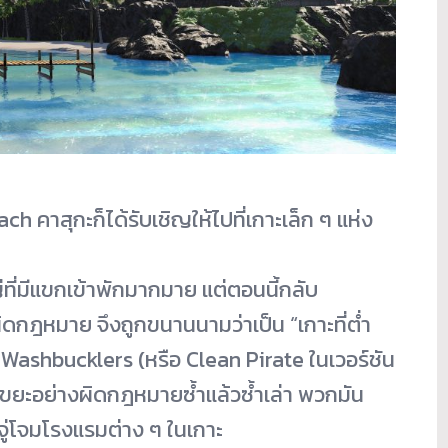
ach คาสุกะก็ได้รับเชิญให้ไปที่เกาะเล็ก ๆ แห่ง
ี่มีแขกเข้าพักมากมาย แต่ตอนนี้กลับ
ผิดกฎหมาย จึงถูกขนานนามว่าเป็น “เกาะที่ต่ำ
ี้คือ Washbucklers (หรือ Clean Pirate ในเวอร์ชัน
ิ้งขยะอย่างผิดกฎหมายซ้ำแล้วซ้ำเล่า พวกมัน
จู่โจมโรงแรมต่าง ๆ ในเกาะ