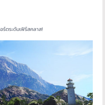
สอร์ตระดับเฟิร์สคลาส!